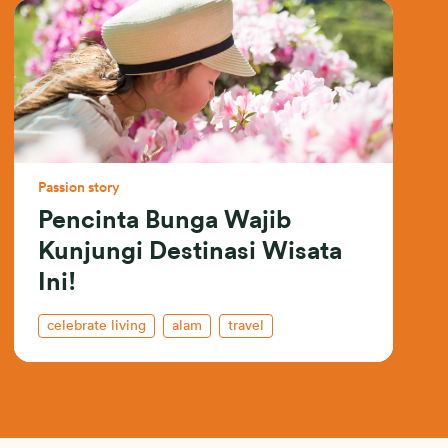
Passion story
Pencinta Bunga Wajib
Kunjungi Destinasi Wisata
Ini!
celebrate living
alam
travel