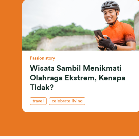
Passion story
Wisata Sambil Menikmati
Olahraga Ekstrem, Kenapa
Tidak?
travel
celebrate living