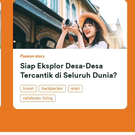
Passion story
Siap Eksplor Desa-Desa
Tercantik di Seluruh Dunia?
travel
backpacker
alam
celebrate living