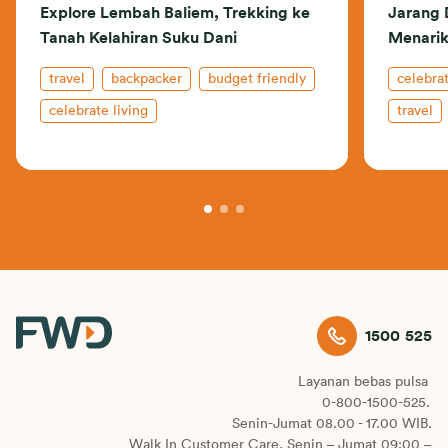
Explore Lembah Baliem, Trekking ke
Jarang 
Tanah Kelahiran Suku Dani
Menarik
travel
backpacker
budget friendly
celebrat
celebrate living
travel
1500 525
Layanan bebas pulsa
0-800-1500-525.
Senin-Jumat 08.00 - 17.00 WIB.
Walk In Customer Care, Senin – Jumat 09:00 –