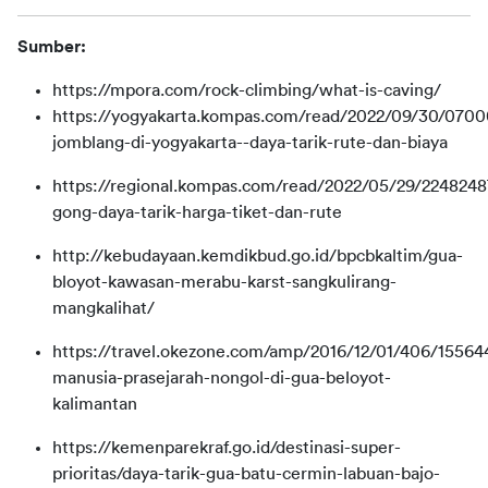
Sumber:
https://mpora.com/rock-climbing/what-is-caving/
https://yogyakarta.kompas.com/read/2022/09/30/070
jomblang-di-yogyakarta--daya-tarik-rute-dan-biaya
https://regional.kompas.com/read/2022/05/29/2248248
gong-daya-tarik-harga-tiket-dan-rute
http://kebudayaan.kemdikbud.go.id/bpcbkaltim/gua-
bloyot-kawasan-merabu-karst-sangkulirang-
mangkalihat/
https://travel.okezone.com/amp/2016/12/01/406/155644
manusia-prasejarah-nongol-di-gua-beloyot-
kalimantan
https://kemenparekraf.go.id/destinasi-super-
prioritas/daya-tarik-gua-batu-cermin-labuan-bajo-