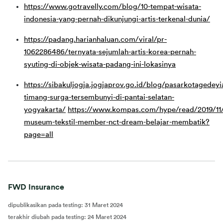
https://www.gotravelly.com/blog/10-tempat-wisata-
indonesia-yang-pernah-dikunjungi-artis-terkenal-dunia/
https://padang.harianhaluan.com/viral/pr-
1062286486/ternyata-sejumlah-artis-korea-pernah-
syuting-di-objek-wisata-padang-ini-lokasinya
https://sibakuljogja.jogjaprov.go.id/blog/pasarkotagedeyi
timang-surga-tersembunyi-di-pantai-selatan-
yogyakarta/
https://www.kompas.com/hype/read/2019/11
museum-tekstil-member-nct-dream-belajar-membatik?
page=all
FWD Insurance
dipublikasikan pada testing
:
31 Maret 2024
terakhir diubah pada testing
:
24 Maret 2024