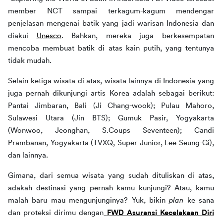
member NCT sampai terkagum-kagum mendengar 
penjelasan mengenai batik yang jadi warisan Indonesia dan 
diakui 
Unesco
. Bahkan, mereka juga berkesempatan 
mencoba membuat batik di atas kain putih, yang tentunya 
tidak mudah. 
Selain ketiga wisata di atas, wisata lainnya di Indonesia yang 
juga pernah dikunjungi artis Korea adalah sebagai berikut: 
Pantai Jimbaran, Bali (Ji Chang-wook); Pulau Mahoro, 
Sulawesi Utara (Jin BTS); Gumuk Pasir, Yogyakarta 
(Wonwoo, Jeonghan, S.Coups Seventeen); Candi 
Prambanan, Yogyakarta (TVXQ, Super Junior, Lee Seung-Gi), 
dan lainnya. 
Gimana, dari semua wisata yang sudah dituliskan di atas, 
adakah destinasi yang pernah kamu kunjungi? Atau, kamu 
malah baru mau mengunjunginya? Yuk, bikin 
plan
 ke sana 
dan proteksi dirimu dengan
FWD Asuransi Kecelakaan Diri