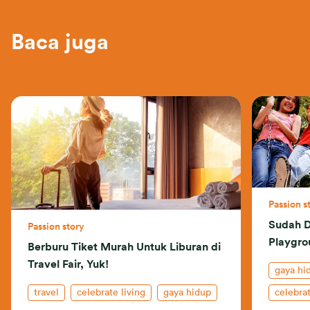
Baca juga
Passion s
Sudah D
Passion story
Playgro
Berburu Tiket Murah Untuk Liburan di
Travel Fair, Yuk!
gaya hi
travel
celebrate living
gaya hidup
celebrat