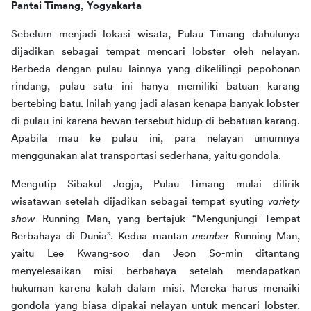
Pantai Timang, Yogyakarta
Sebelum menjadi lokasi wisata, Pulau Timang dahulunya 
dijadikan sebagai tempat mencari lobster oleh nelayan. 
Berbeda dengan pulau lainnya yang dikelilingi pepohonan 
rindang, pulau satu ini hanya memiliki batuan karang 
bertebing batu. Inilah yang jadi alasan kenapa banyak lobster 
di pulau ini karena hewan tersebut hidup di bebatuan karang. 
Apabila mau ke pulau ini, para nelayan umumnya 
menggunakan alat transportasi sederhana, yaitu gondola. 
Mengutip Sibakul Jogja, Pulau Timang mulai dilirik 
wisatawan setelah dijadikan sebagai tempat syuting 
variety 
show
 Running Man, yang bertajuk “Mengunjungi Tempat 
Berbahaya di Dunia”. Kedua mantan 
member
 Running Man, 
yaitu Lee Kwang-soo dan Jeon So-min ditantang 
menyelesaikan misi berbahaya setelah mendapatkan 
hukuman karena kalah dalam misi. Mereka harus menaiki 
gondola yang biasa dipakai nelayan untuk mencari lobster. 