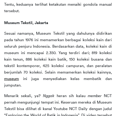
Tentu, keduanya terlihat ketakutan menaiki gondola manual 
tersebut.  
Museum Tekstil, Jakarta
Sesuai namanya, Museum Tekstil yang dahulunya didirikan 
pada tahun 1976 ini memamerkan berbagai koleksi kain dari 
seluruh penjuru Indonesia. Berdasarkan data, koleksi kain di 
museum ini mencapai 2.350. Yang terdiri dari; 819 koleksi 
kain tenun, 886 koleksi kain batik, 150 koleksi busana dan 
tekstil kontemporer, 425 koleksi campuran, dan peralatan 
berjumlah 70 koleksi. Selain memamerkan koleksi kainnya, 
museum
 ini juga menyediakan kelas membatik dan 
jumputan. 
Menarik sekali, ya? 
Nggak
 heran sih kalau 
member
 NCT 
pernah mengunjungi tempat ini. Keseruan mereka di Museum 
Tekstil bisa dilihat di kanal Youtube NCT Daily dengan judul 
“Exploring the World of Batik in Indonesia”. Di video tersebut 