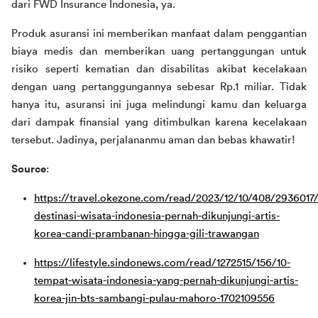
dari FWD Insurance Indonesia, ya. 
Produk asuransi ini memberikan manfaat dalam penggantian 
biaya medis dan memberikan uang pertanggungan untuk 
risiko seperti kematian dan disabilitas akibat kecelakaan 
dengan uang pertanggungannya sebesar Rp.1 miliar. Tidak 
hanya itu, asuransi ini juga melindungi kamu dan keluarga 
dari dampak finansial yang ditimbulkan karena kecelakaan 
tersebut. Jadinya, perjalananmu aman dan bebas khawatir!
Source
:
https://travel.okezone.com/read/2023/12/10/408/2936017/
destinasi-wisata-indonesia-pernah-dikunjungi-artis-
korea-candi-prambanan-hingga-gili-trawangan
https://lifestyle.sindonews.com/read/1272515/156/10-
tempat-wisata-indonesia-yang-pernah-dikunjungi-artis-
korea-jin-bts-sambangi-pulau-mahoro-1702109556