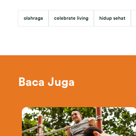
olahraga
celebrate living
hidup sehat
Baca Juga