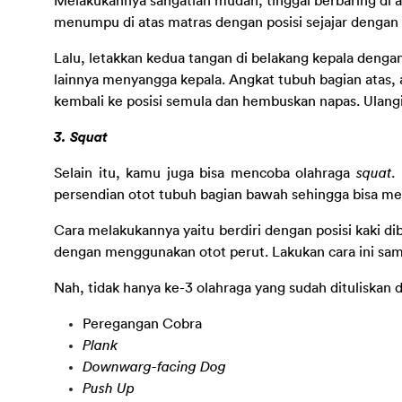
Melakukannya sangatlah mudah, tinggal berbaring di ata
menumpu di atas matras dengan posisi sejajar dengan l
Lalu, letakkan kedua tangan di belakang kepala dengan p
lainnya menyangga kepala. Angkat tubuh bagian atas, a
kembali ke posisi semula dan hembuskan napas. Ulangi 
3. Squat
Selain itu, kamu juga bisa mencoba olahraga 
squat
.
persendian otot tubuh bagian bawah sehingga bisa m
Cara melakukannya yaitu berdiri dengan posisi kaki di
dengan menggunakan otot perut. Lakukan cara ini sam
Nah, tidak hanya ke-3 olahraga yang sudah dituliskan d
Peregangan Cobra
Plank
Downwarg-facing Dog
Push Up