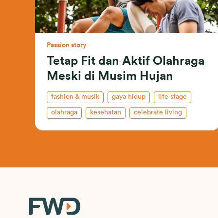
Passion story
Tetap Fit dan Aktif Olahraga
Meski di Musim Hujan
fashion & musik
gaya hidup
life stage
olahraga
kesehatan
celebrate living
gym and fitness