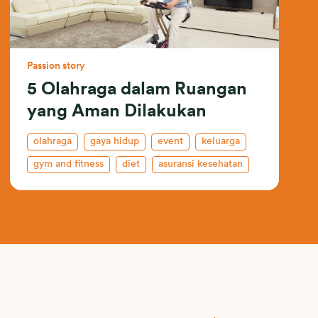
Passion story
5 Olahraga dalam Ruangan
yang Aman Dilakukan
olahraga
gaya hidup
event
keluarga
gym and fitness
diet
asuransi kesehatan