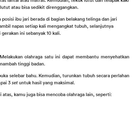
s lantai atau matras. Kemudian, tekuk lutut dan telapak kaki 
utut atau bisa sedikit direnggangkan.
osisi ibu jari berada di bagian belakang telinga dan jari 
mbil napas setiap kali mengangkat tubuh, selanjutnya 
gerakan ini sebanyak 10 kali.
 Melakukan olahraga satu ini dapat membantu menyehatkan 
enambah tinggi badan.
buka selebar bahu. Kemudian, turunkan tubuh secara perlahan 
pai 3 
set
 untuk hasil yang maksimal.
i atas, kamu juga bisa mencoba olahraga lain, seperti: