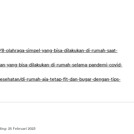
8-olahraga-simpel-yang-bisa-dilakukan-di-rumah-saat-
an-yang-bisa-dilakukan-di-rumah-selama-pandemi-covid-
kesehatan/di-rumah-aja-tetap-fit-dan-bugar-dengan-tips-
ting
:
25 Februari 2023