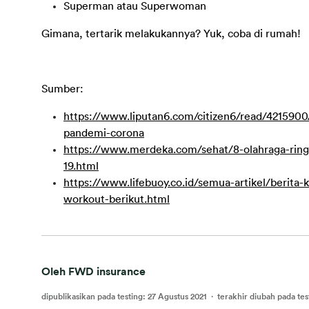
Superman atau Superwoman
Gimana, tertarik melakukannya? Yuk, coba di rumah!
Sumber:
https://www.liputan6.com/citizen6/read/4215900/
pandemi-corona
https://www.merdeka.com/sehat/8-olahraga-ring
19.html
https://www.lifebuoy.co.id/semua-artikel/berita-
workout-berikut.html
Oleh FWD insurance
dipublikasikan pada testing
:
27 Agustus 2021
·
terakhir diubah pada tes