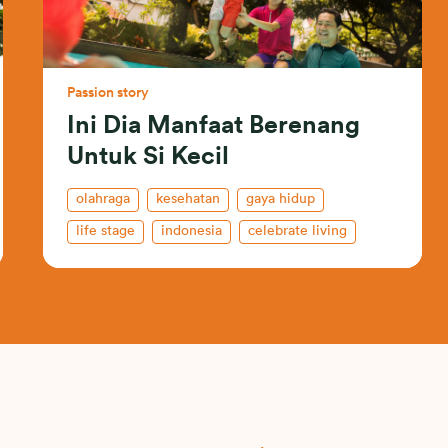
Passion story
Ini Dia Manfaat Berenang
Untuk Si Kecil
olahraga
kesehatan
gaya hidup
life stage
indonesia
celebrate living
keluarga
kegiatan perusahaan