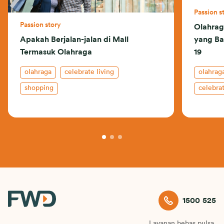
Passion s
Passion story
Olahrag
Apakah Berjalan-jalan di Mall
yang Ba
Termasuk Olahraga
19
olahraga
celebrate living
olahrag
shopping
celebrat
gym and
1500 525
Layanan bebas pulsa