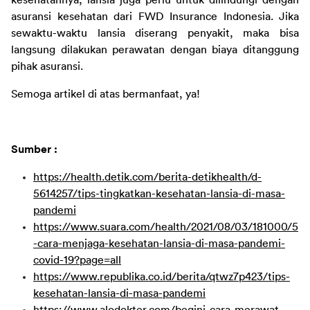
kesehatannya, lansia juga perlu untuk dilindungi dengan 
asuransi kesehatan dari FWD Insurance Indonesia. Jika 
sewaktu-waktu lansia diserang penyakit, maka bisa 
langsung dilakukan perawatan dengan biaya ditanggung 
pihak asuransi.
Semoga artikel di atas bermanfaat, ya!
Sumber :
https://health.detik.com/berita-detikhealth/d-
5614257/tips-tingkatkan-kesehatan-lansia-di-masa-
pandemi
https://www.suara.com/health/2021/08/03/181000/5
-cara-menjaga-kesehatan-lansia-di-masa-pandemi-
covid-19?page=all
https://www.republika.co.id/berita/qtwz7p423/tips-
kesehatan-lansia-di-masa-pandemi