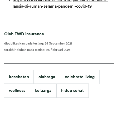
https://www.alodokter.com/begini-cara-merawat-
lansia-di-rumah-selama-pandemi-covid-19
Oleh FWD insurance
dipublikasikan pada testing
:
24 September 2021
terakhir diubah pada testing
:
25 Februari 2023
kesehatan
olahraga
celebrate living
wellness
keluarga
hidup sehat