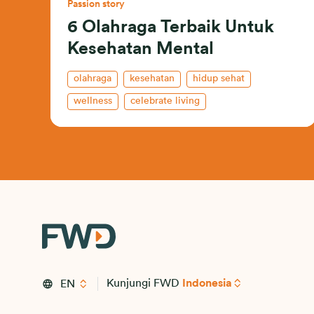
Passion story
6 Olahraga Terbaik Untuk
Kesehatan Mental
olahraga
kesehatan
hidup sehat
wellness
celebrate living
Kunjungi FWD
Indonesia
EN