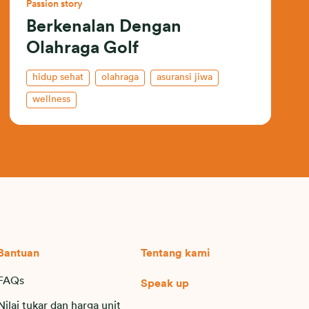
Passion story
Berkenalan Dengan
Olahraga Golf
hidup sehat
olahraga
asuransi jiwa
wellness
Bantuan
Tentang kami
FAQs
Speak up
Nilai tukar dan harga unit