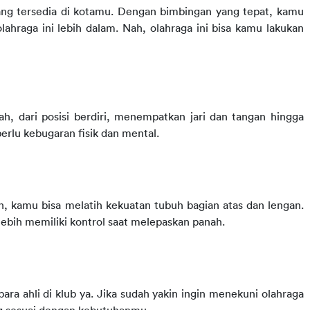
ng tersedia di kotamu. Dengan bimbingan yang tepat, kamu 
bisa mempelajari dasar-dasarnya dan menekuni olahraga ini lebih dalam. Nah, olahraga ini bisa kamu lakukan 
 dari posisi berdiri, menempatkan jari dan tangan hingga 
rlu kebugaran fisik dan mental.
n, kamu bisa melatih kekuatan tubuh bagian atas dan lengan. 
 lebih memiliki kontrol saat melepaskan panah.
ara ahli di klub ya. Jika sudah yakin ingin menekuni olahraga 