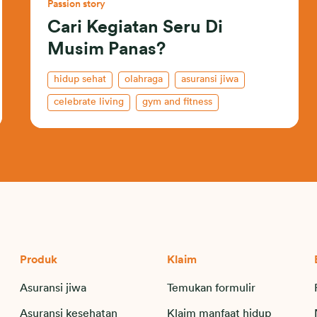
Passion story
Cari Kegiatan Seru Di
Musim Panas?
hidup sehat
olahraga
asuransi jiwa
celebrate living
gym and fitness
kesehatan
Produk
Klaim
Asuransi jiwa
Temukan formulir
Asuransi kesehatan
Klaim manfaat hidup