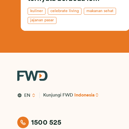
kuliner
celebrate living
makanan sehat
jajanan pasar
Kunjungi FWD
Indonesia
EN
1500 525