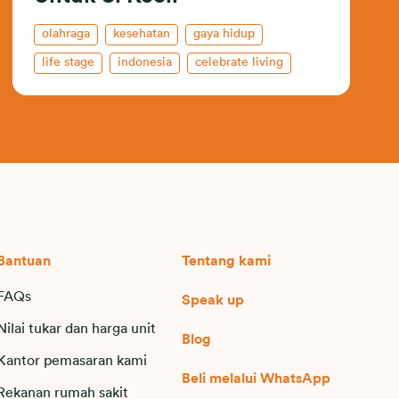
olahraga
kesehatan
gaya hidup
life stage
indonesia
celebrate living
keluarga
kegiatan perusahaan
Bantuan
Tentang kami
FAQs
Speak up
Nilai tukar dan harga unit
Blog
Kantor pemasaran kami
Beli melalui WhatsApp
Rekanan rumah sakit