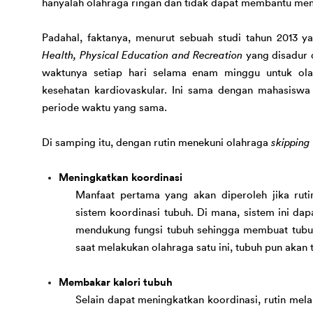
hanyalah olahraga ringan dan tidak dapat membantu 
mem
Padahal, faktanya, 
menurut sebuah studi tahun 2013 ya
Health, Physical Education and Recreation
 yang disadur 
waktunya setiap hari selama enam minggu untuk olah
kesehatan kardiovaskul
a
r.
Ini sama dengan mahasiswa
periode waktu yang sama. 
Di samping itu, dengan rutin menekuni olahraga 
skipping
 
M
eningkat
kan koordinasi
Manfaat pertama yang akan diperoleh jika 
rut
sistem 
koordinasi tubuh. 
Di mana, sistem ini da
mendukung fungsi tubuh sehingga membuat tubuh
saat melakukan olahraga satu ini, tubuh
 pun
akan 
Mem
bakar
kalori tubuh
Selain dapat meningkatkan koordinasi, rutin mel