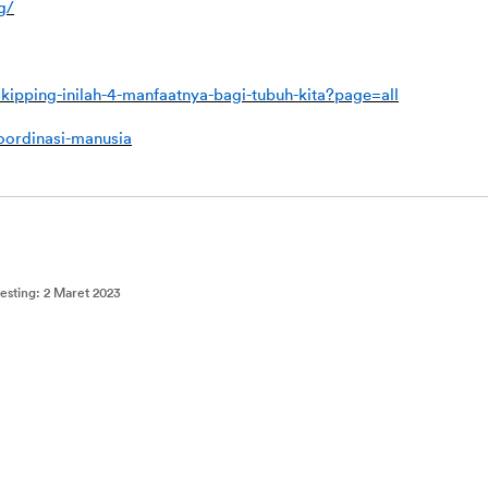
g/
kipping-inilah-4-manfaatnya-bagi-tubuh-kita?page=all
oordinasi-manusia
testing
:
2 Maret 2023