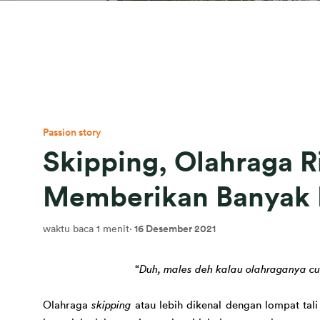
Passion story
Skipping, Olahraga 
Memberikan Banyak 
waktu baca 1 menit
·
16 Desember 2021
“
Duh, males deh
 kalau
 olahraga
nya c
O
lahraga 
skipping
 atau lebih dikenal dengan lompat 
tali