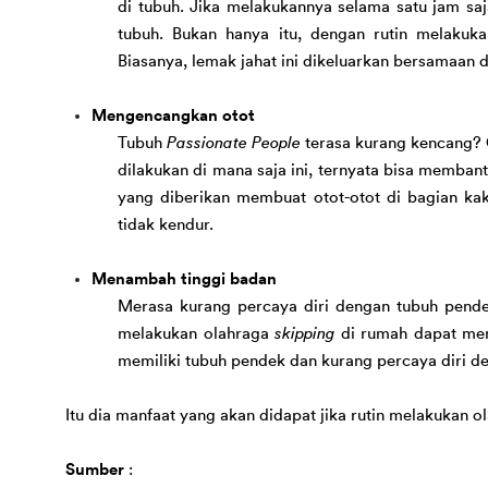
di tubuh. 
Jika
 melakukannya selama satu jam saj
tubuh
. 
Bukan hanya itu, dengan rutin melakuk
Biasanya, lemak jahat ini dikeluarkan bersamaan d
Mengencangkan otot
Tubuh 
Passionate People
terasa kurang kencang?
dilakukan di mana saja ini
, ternyata
bisa
 membant
yang diberikan membuat otot-otot di bagian kak
tidak kendur. 
Menambah tinggi badan
Merasa kurang percaya diri dengan tubuh pende
melakukan olahraga 
skipping
 di ruma
h dapat
 me
memiliki tubuh pendek dan kurang percaya diri d
Itu dia manfaat yang akan di
dapat
 jika rutin melakukan o
Sumber 
: 