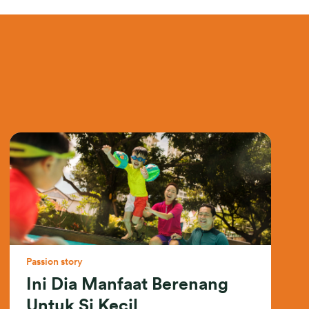
Passion story
Ini Dia Manfaat Berenang
Untuk Si Kecil