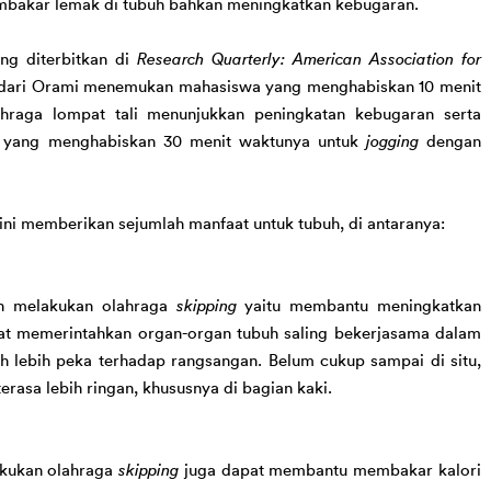
bakar lemak di tubuh 
bahkan
meningkatkan kebugaran. 
ng diterbitkan di 
Research Quarterly: American Association for 
dari Orami
menemukan mahasiswa yang menghabiskan 10 menit 
raga lompat tali menunjukkan peningkatan kebugaran serta 
 yang menghabiskan 30 menit waktunya untuk 
jogging
 dengan 
ini
 memberikan sejumlah manfaat untuk tubuh, di antaranya:
in melakukan olahraga 
skipping
 yaitu membantu meningkatkan 
pat memerintahkan organ-organ tubuh 
saling bekerjasama dalam 
 lebih peka terhadap rangsangan. 
Belum cukup sampai di
situ, 
terasa lebih ringan, khususnya di bagian kaki
. 
akukan olahraga 
skipping
 juga dapat membantu membakar kalori 