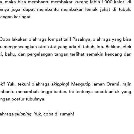
a, maka bisa
 membantu
 membakar kurang lebih 1.000 kalori
 di 
annya juga dapat
 membantu
 membakar lemak jahat di tubuh. 
engan keringat. 
 Coba lakukan 
olahraga 
lompat tali! 
Pasalnya, o
lahraga yang bisa 
u 
mengencangkan otot-otot 
yang ada di 
tubuh
, loh
.
Bahkan, efek 
i, bahu, dan pergelangan tangan terlihat semakin kencang dan 
k? Yuk, tekuni olahraga 
skipping
! Mengutip laman Orami, rajin 
mbantu menambah tinggi badan. 
Ini tentunya cocok untuk yang 
engan
 postur 
tubuhnya. 
lahraga 
skipping
. 
Yuk, coba di rumah!