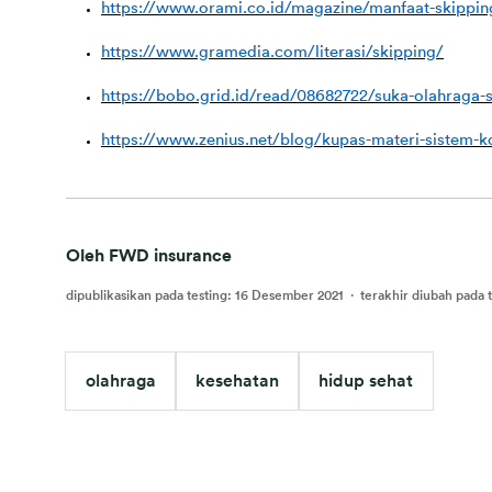
https://www.orami.co.id/magazine/manfaat-skippin
https://www.gramedia.com/literasi/skipping/
https://bobo.grid.id/read/08682722/suka-olahraga-s
https://www.zenius.net/blog/kupas-materi-sistem-k
Oleh FWD insurance
dipublikasikan pada testing
:
16 Desember 2021
·
terakhir diubah pada 
olahraga
kesehatan
hidup sehat