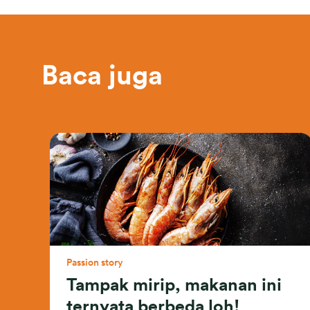
Baca juga
Passion story
Tampak mirip, makanan ini
ternyata berbeda loh!