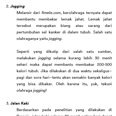
  2. 
Jogging
Melansir dari 
fimela.com
, berolahraga ternyata dapat 
membantu membakar lemak jahat. Lemak jahat 
tersebut merupakan biang atau sarang dari 
pertumbuhan sel kanker di dalam tubuh. 
Salah satu 
olahraga
nya yaitu
jogging
. 
Seperti yang dikutip dari salah satu sumber, 
m
elakukan 
jogging
 selama kurang lebih 30 menit 
se
hari maka dapat membantu membakar 200-500 
kalori tubuh. Jika dilakukan di dua waktu sekaligus
–
pagi dan sore hari–
tentu
akan semakin banyak kalori 
yang 
bisa
 dibakar.
 Oleh karena itu, yuk, tekuni 
olahraga 
jogging
!
  3. 
Jalan Kaki
Berdasarkan 
pada penelitian yang dilakukan di 