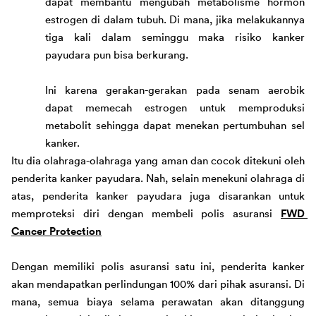
dapat membantu mengubah metabolisme hormon 
estrogen di dalam tubuh. Di mana, jika melakukannya 
tiga kali dalam seminggu maka risiko kanker 
payudara 
pun bisa berkurang. 
Ini karena gerakan-gerakan pada senam aerobik 
dapat memecah estrogen untuk memproduksi 
metabolit sehingga dapat menekan pertumbuhan sel 
kanker. 
Itu dia 
olahraga-
olahraga yang aman dan cocok di
tekuni
 oleh 
penderita kanker payudara.
 Nah, selain menekuni olahraga di 
atas, penderita
 kanker
 payudara juga disarankan untuk 
memproteksi diri dengan 
membeli polis asuransi
FWD 
Cancer Protection
Dengan memiliki polis asuransi satu ini, penderita kanker 
akan mendapatkan perlindungan 100% dari pihak asuransi. Di 
mana, semua biaya selama perawatan akan ditanggung 