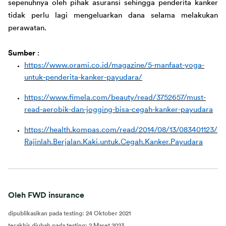
sepenuhnya oleh pihak asuransi sehingga penderita kanker 
tidak perlu lagi mengeluarkan dana selama melakukan 
perawatan. 
Sumber 
: 
https://www.orami.co.id/magazine/5-manfaat-yoga-
untuk-penderita-kanker-payudara/
https://www.fimela.com/beauty/read/3752657/must-
read-aerobik-dan-jogging-bisa-cegah-kanker-payudara
https://health.kompas.com/read/2014/08/13/083401123/
Rajinlah.Berjalan.Kaki.untuk.Cegah.Kanker.Payudara
Oleh FWD insurance
dipublikasikan pada testing
:
24 Oktober 2021
terakhir diubah pada testing
:
2 Maret 2023