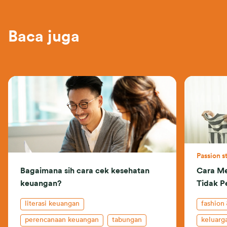
Baca juga
Passion s
Bagaimana sih cara cek kesehatan
Cara Me
keuangan?
Tidak P
literasi keuangan
fashion
perencanaan keuangan
tabungan
keluarg