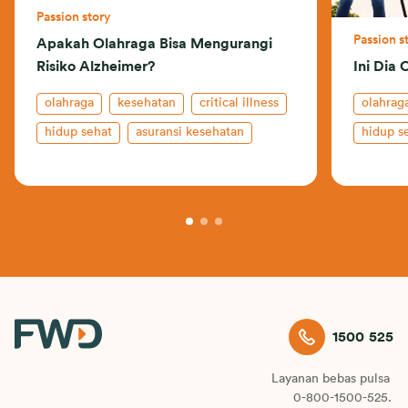
Passion story
Passion s
Apakah Olahraga Bisa Mengurangi
Risiko Alzheimer?
Ini Dia 
olahraga
kesehatan
critical illness
olahrag
hidup sehat
asuransi kesehatan
hidup s
1500 525
Layanan bebas pulsa
0-800-1500-525.