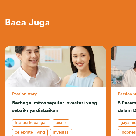
Baca Juga
Passion story
Passion s
Berbagai mitos seputar investasi yang
5 Perem
sebaiknya diabaikan
dalam D
literasi keuangan
bisnis
gaya hi
celebrate living
investasi
indones