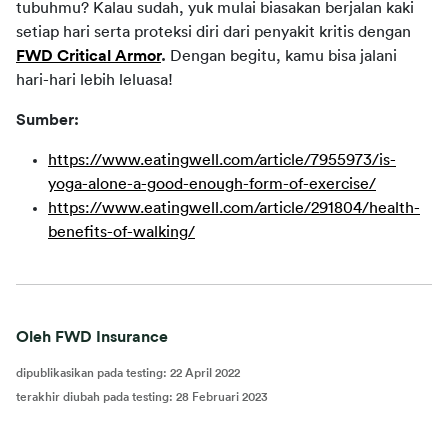
tubuhmu? Kalau sudah, yuk mulai biasakan berjalan kaki 
setiap hari serta proteksi diri dari penyakit kritis dengan 
FWD Critical Armor
. 
Dengan begitu, kamu bisa jalani 
hari-hari lebih leluasa!
Sumber:
https://www.eatingwell.com/article/7955973/is-
yoga-alone-a-good-enough-form-of-exercise/
https://www.eatingwell.com/article/291804/health-
benefits-of-walking/
Oleh FWD Insurance
dipublikasikan pada testing
:
22 April 2022
terakhir diubah pada testing
:
28 Februari 2023