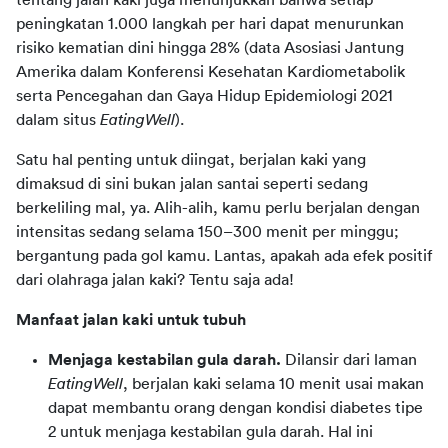
tentang jalan kaki juga menunjukkan bahwa setiap 
peningkatan 1.000 langkah per hari dapat menurunkan 
risiko kematian dini hingga 28% (data Asosiasi Jantung 
Amerika dalam Konferensi Kesehatan Kardiometabolik 
serta Pencegahan dan Gaya Hidup Epidemiologi 2021 
dalam situs 
EatingWell
).
Satu hal penting untuk diingat, berjalan kaki yang 
dimaksud di sini bukan jalan santai seperti sedang 
berkeliling mal, ya. Alih-alih, kamu perlu berjalan dengan 
intensitas sedang selama 150–300 menit per minggu; 
bergantung pada gol kamu. Lantas, apakah ada efek positif 
dari olahraga jalan kaki? Tentu saja ada!
Manfaat jalan kaki untuk tubuh
Menjaga kestabilan gula darah.
Dilansir dari laman
EatingWell
, berjalan kaki selama 10 menit usai makan
dapat membantu orang dengan kondisi diabetes tipe
2 untuk menjaga kestabilan gula darah. Hal ini