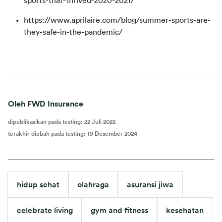
sports-that-thrived-2020-2021/
https://www.aprilaire.com/blog/summer-sports-are-
they-safe-in-the-pandemic/
Oleh FWD Insurance
dipublikasikan pada testing
:
22 Juli 2022
terakhir diubah pada testing
:
19 Desember 2024
hidup sehat
olahraga
asuransi jiwa
celebrate living
gym and fitness
kesehatan