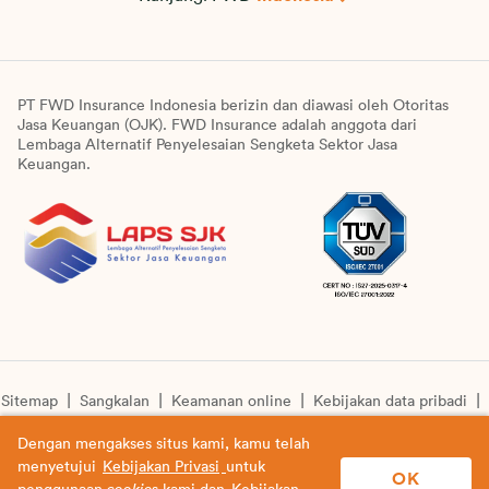
PT FWD Insurance Indonesia berizin dan diawasi oleh Otoritas
Jasa Keuangan (OJK). FWD Insurance adalah anggota dari
Lembaga Alternatif Penyelesaian Sengketa Sektor Jasa
Keuangan.
Sitemap
Sangkalan
Keamanan online
Kebijakan data pribadi
Pengumuman unit syariah
Informasi pengkinian layanan
Dengan mengakses situs kami, kamu telah
menyetujui
Kebijakan Privasi
untuk
© Copyright 2026 PT FWD Insurance Indonesia. All rights
OK