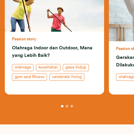
Passion story
Olahraga Indoor dan Outdoor, Mana
Passion s
yang Lebih Baik?
Gerakan
Dilakuk
olahraga
kesehatan
gaya hidup
gym and fitness
celebrate living
olahrag