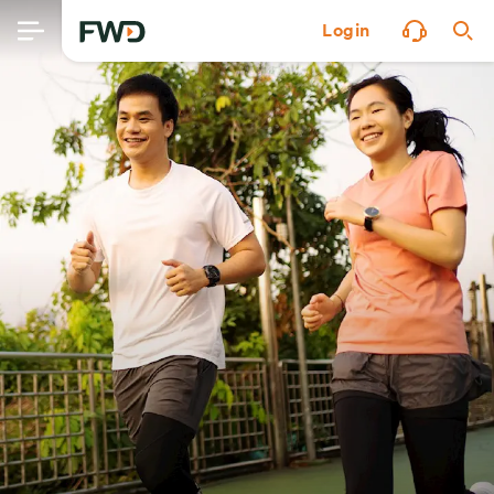
Login