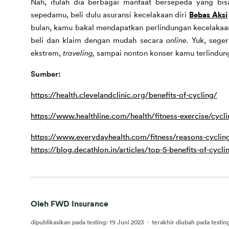
Nah, itulah dia berbagai manfaat bersepeda yang bis
sepedamu, beli dulu asuransi kecelakaan diri 
Bebas Aksi
bulan, kamu bakal mendapatkan perlindungan kecelakaan 
beli dan klaim dengan mudah secara 
online. 
Yuk, sege
ekstrem, 
traveling, 
sampai nonton konser kamu terlindung
Sumber:
https://health.clevelandclinic.org/benefits-of-cycling/
https://www.healthline.com/health/fitness-exercise/cycli
https://www.everydayhealth.com/fitness/reasons-cycling
https://blog.decathlon.in/articles/top-5-benefits-of-cycli
Oleh FWD Insurance
dipublikasikan pada testing
:
19 Juni 2023
·
terakhir diubah pada testin