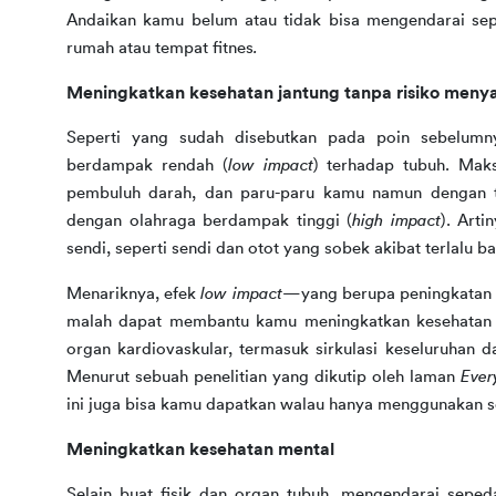
Andaikan kamu belum atau tidak bisa mengendarai sepe
rumah atau tempat fitnes
.
Meningkatkan kesehatan jantung tanpa risiko menyak
Seperti yang sudah disebutkan pada poin sebelumny
berdampak rendah (
low impact
) terhadap tubuh. Maks
pembuluh darah, dan paru-paru kamu namun dengan tek
dengan olahraga berdampak tinggi (
high impact
). Arti
sendi, seperti sendi dan otot yang sobek akibat terlalu 
Menariknya, efek 
low impact
—yang berupa peningkatan d
malah dapat membantu kamu meningkatkan kesehatan ja
organ kardiovaskular, termasuk sirkulasi keseluruhan d
Menurut sebuah penelitian yang dikutip oleh laman 
Ever
ini juga bisa kamu dapatkan walau hanya menggunakan se
Meningkatkan kesehatan mental
Selain buat fisik dan organ tubuh, mengendarai sepeda