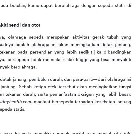
da betulan, kamu dapat berolahraga dengan sepeda statis di 
iti sendi dan otot
a, olahraga sepeda merupakan aktivitas gerak tubuh yang 
udnya adalah olahraga ini akan meningkatkan detak jantung, 
anan pada persendian yang lebih sedikit jika dibandingkan 
nya, bersepeda tidak memiliki risiko tinggi yang bisa menyakiti 
banyak berolahraga.
etak janung, pembuluh darah, dan paru-paru—dari olahraga ini 
ntung. Sebab ketiga efek tersebut akan meningkatkan fungsi 
an tekanan darah, serta pemanfaatan oksigen yang lebih besar. 
ydayhealth.com
, manfaat bersepeda terhadap kesehatan jantung 
peda statis.
 juga ternyata memiliki dampak positif bagi mental kita, 
loh. 