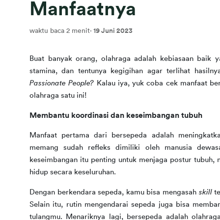
Manfaatnya
waktu baca 2 menit
·
19 Juni 2023
Buat banyak orang, olahraga adalah kebiasaan baik yan
Passionate People? 
Kalau iya, yuk coba cek manfaat b
olahraga satu ini!
Membantu koordinasi dan keseimbangan tubuh
Manfaat pertama dari bersepeda adalah meningkatk
memang sudah refleks dimiliki oleh manusia dewasa 
keseimbangan itu penting untuk menjaga postur tubuh, m
hidup secara keseluruhan.
Dengan berkendara sepeda, kamu bisa mengasah 
skill 
t
Selain itu, rutin mengendarai sepeda juga bisa memba
tulangmu. Menariknya lagi, bersepeda adalah olahra