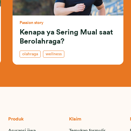
Passion story
Kenapa ya Sering Mual saat
Berolahraga?
olahraga
wellness
Produk
Klaim
Asuransi jiwa
Temukan formulir