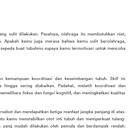
g sulit dilakukan. Pasalnya, olahraga itu membutuhkan niat, 
stamina, dan tentunya kegigihan agar terlihat hasilnya. Apakah kamu juga merasa bahwa kamu sulit berolahraga, 
ersepeda buat tubuhmu supaya kamu termotivasi untuk mencoba 
an kemampuan koordinasi dan keseimbangan tubuh. 
Skill 
ini 
hingga sering diabaikan. Padahal, melatih koordinasi dan 
emelihara fokus dan fungsi kognitif, dan meningkatkan kualitas 
ersebut dan mendapatkan ketiga manfaat jangka panjang di atas. 
ntu kamu menstabilkan otot inti tubuh dan memperkuat tulang-
ga yang mudah dilakukan oleh pemula dan berdampak rendah. 