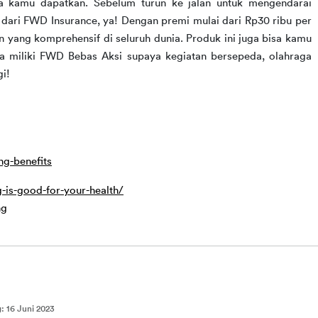
a kamu dapatkan. Sebelum turun ke jalan untuk mengendarai 
dari FWD Insurance, ya! Dengan premi mulai dari Rp30 ribu per 
yang komprehensif di seluruh dunia. Produk ini juga bisa kamu 
ra miliki FWD Bebas Aksi supaya kegiatan bersepeda, olahraga 
i!
ng-benefits
-is-good-for-your-health/
ng
g
:
16 Juni 2023