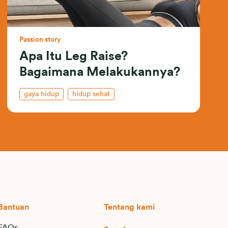
Passion story
Apa Itu Leg Raise?
Bagaimana Melakukannya?
gaya hidup
hidup sehat
Bantuan
Tentang kami
FAQs