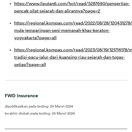
https://www.liputan6.com/hot/read/5287690/pengertian-
pencak-silat-sejarah-dan-alirannya?page=2
https://regional.kompas.com/read/2022/08/28/120431278/
mula-jemparingan-seni-memanah-khas-keraton-
yogyakarta?page=all
https://regional.kompas.com/read/2023/08/19/121714178/
tradisi-pacu-jalur-dari-kuansing-riau-sejarah-dan-tugas-
setiap?page=all
FWD Insurance
dipublikasikan pada testing
:
29 Maret 2024
terakhir diubah pada testing
:
24 Maret 2024