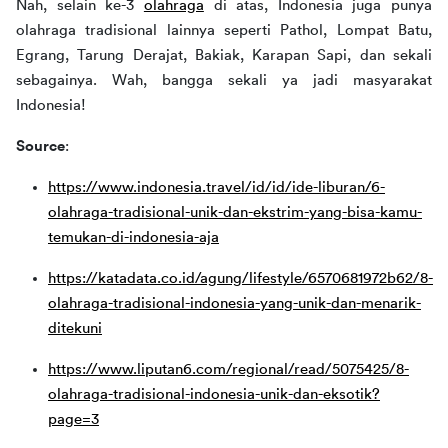
Nah, selain ke-3 
olahraga
 di atas, Indonesia juga punya 
olahraga tradisional lainnya seperti Pathol, Lompat Batu, 
Egrang, Tarung Derajat, Bakiak, Karapan Sapi, dan sekali 
sebagainya. Wah, bangga sekali ya jadi masyarakat 
Indonesia!
Source
:
https://www.indonesia.travel/id/id/ide-liburan/6-
olahraga-tradisional-unik-dan-ekstrim-yang-bisa-kamu-
temukan-di-indonesia-aja
https://katadata.co.id/agung/lifestyle/6570681972b62/8-
olahraga-tradisional-indonesia-yang-unik-dan-menarik-
ditekuni
https://www.liputan6.com/regional/read/5075425/8-
olahraga-tradisional-indonesia-unik-dan-eksotik?
page=3