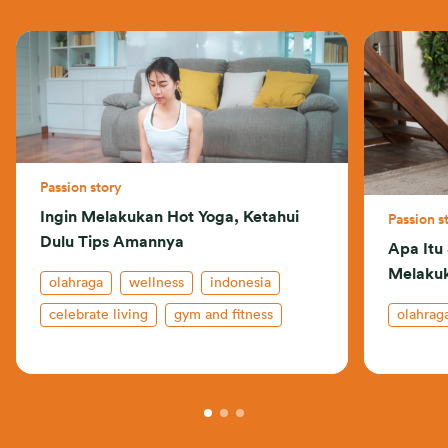
Passion story
Ingin Melakukan Hot Yoga, Ketahui
Passion s
Dulu Tips Amannya
Apa Itu
Melaku
olahraga
wellness
indonesia
celebrate living
gym and fitness
olahrag