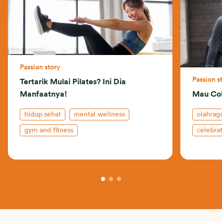
Passion story
Passion s
Tertarik Mulai Pilates? Ini Dia
Manfaatnya!
Mau Co
hidup sehat
mental wellness
olahrag
gym and fitness
celebrat