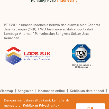
Kunjungi FWD
Indonesia
PT FWD Insurance Indonesia berizin dan diawasi oleh Otoritas
Jasa Keuangan (OJK). FWD Insurance adalah anggota dari
Lembaga Alternatif Penyelesaian Sengketa Sektor Jasa
Keuangan.
Sitemap
Sangkalan
Keamanan online
Kebijakan data pribadi
Pengumuman unit syariah
Informasi pengkinian layanan
Dengan mengakses situs kami, kamu telah
menyetujui
Kebijakan Privasi
untuk
© Copyright 2026 PT FWD Insurance Indonesia. All rights
OK