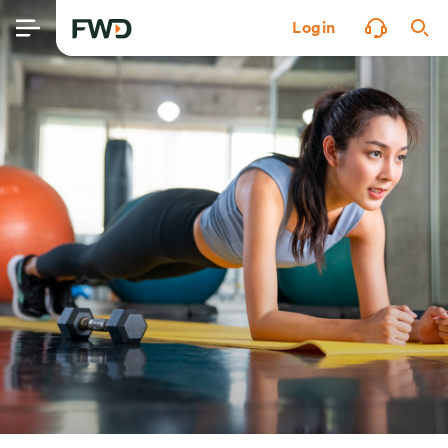
Login