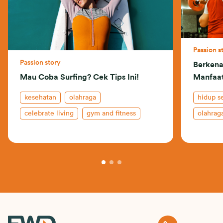
Passion s
Passion story
Berkena
Mau Coba Surfing? Cek Tips Ini!
Manfaa
kesehatan
olahraga
hidup s
celebrate living
gym and fitness
olahrag