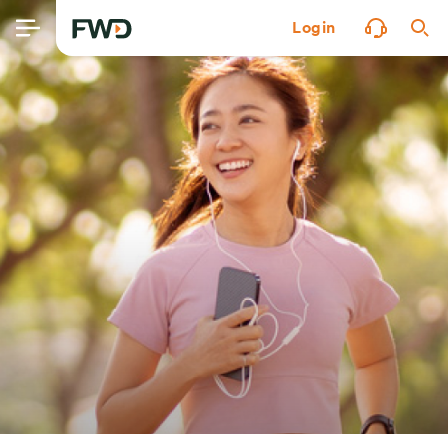
Login