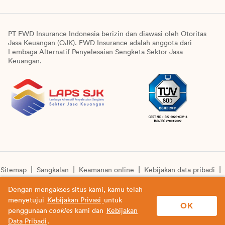
PT FWD Insurance Indonesia berizin dan diawasi oleh Otoritas
Jasa Keuangan (OJK). FWD Insurance adalah anggota dari
Lembaga Alternatif Penyelesaian Sengketa Sektor Jasa
Keuangan.
Sitemap
Sangkalan
Keamanan online
Kebijakan data pribadi
Pengumuman unit syariah
Informasi pengkinian layanan
Dengan mengakses situs kami, kamu telah
menyetujui
Kebijakan Privasi
untuk
© Copyright 2026 PT FWD Insurance Indonesia. All rights
OK
penggunaan
cookies
kami dan
Kebijakan
reserved.
Data Pribadi
.