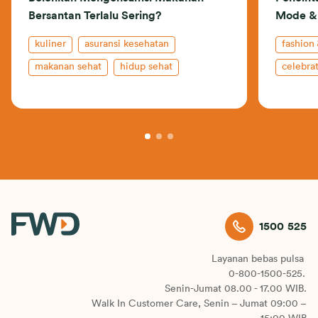
Bersantan Terlalu Sering?
Mode & 
kuliner
asuransi kesehatan
fashion
makanan sehat
hidup sehat
celebrat
shoppin
1500 525
Layanan bebas pulsa
0-800-1500-525.
Senin-Jumat 08.00 - 17.00 WIB.
Walk In Customer Care, Senin – Jumat 09:00 –