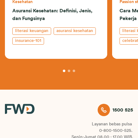
Kesehatan
Passion s
Asuransi Kesehatan: Definisi, Jenis,
Cara Me
dan Fungsinya
Pekerja
literasi keuangan
asuransi kesehatan
literasi
insurance-101
celebrat
investas
kehidup
1500 525
Layanan bebas pulsa
0-800-1500-525.
Senin-Jumat 08.00 - 17.00 WIB.