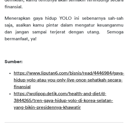
demikian, kamu tentunya akan semakin terlindungi secara 
finansial.
Menerapkan gaya hidup YOLO ini sebenarnya sah-sah 
saja, asalkan kamu pintar dalam mengatur keuanganmu 
dan jangan sampai terjerat dengan utang.  Semoga 
bermanfaat, ya!
Sumber:
https://www.liputan6.com/bisnis/read/4446984/gaya-
hidup-yolo-atau-you-only-live-once-sehatkah-secara-
finansial
https://wolipop.detik.com/health-and-diet/d-
3844265/tren-gaya-hidup-yolo-di-korea-selatan-
yang-bikin-presidennya-khawatir