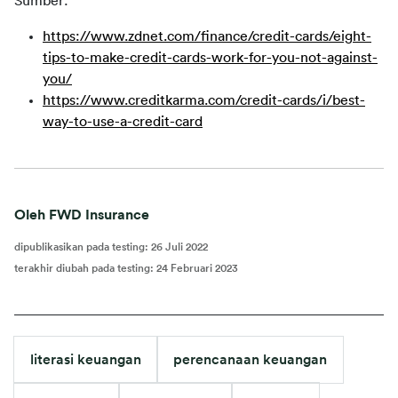
Sumber:
https://www.zdnet.com/finance/credit-cards/eight-
tips-to-make-credit-cards-work-for-you-not-against-
you/
https://www.creditkarma.com/credit-cards/i/best-
way-to-use-a-credit-card
Oleh FWD Insurance
dipublikasikan pada testing
:
26 Juli 2022
terakhir diubah pada testing
:
24 Februari 2023
literasi keuangan
perencanaan keuangan