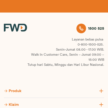
investasi
asuransi jiwa
luar negeri
mental wellness
parenting
perencanaan keuangan
1500 525
pertumbuhan anak
hidup sehat
wellness
tabungan
Layanan bebas pulsa
0-800-1500-525.
Senin-Jumat 08.00 - 17.00 WIB.
Walk In Customer Care, Senin – Jumat 09:00 –
15:00 WIB
Tutup hari Sabtu, Minggu dan Hari Libur Nasional.
Produk
Klaim