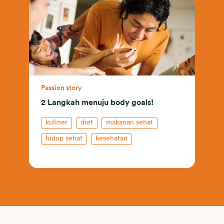
Passion story
2 Langkah menuju body goals!
kuliner
diet
makanan sehat
hidup sehat
kesehatan