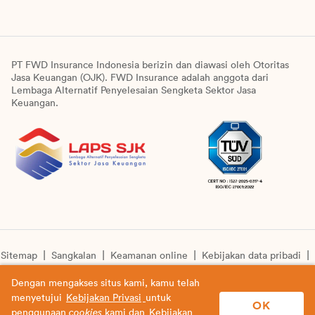
PT FWD Insurance Indonesia berizin dan diawasi oleh Otoritas
Jasa Keuangan (OJK). FWD Insurance adalah anggota dari
Lembaga Alternatif Penyelesaian Sengketa Sektor Jasa
Keuangan.
Sitemap
Sangkalan
Keamanan online
Kebijakan data pribadi
Pengumuman unit syariah
Informasi pengkinian layanan
Dengan mengakses situs kami, kamu telah
menyetujui
Kebijakan Privasi
untuk
© Copyright 2026 PT FWD Insurance Indonesia. All rights
OK
penggunaan
cookies
kami dan
Kebijakan