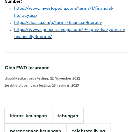
Sumber:
https://www.investopedia.com/terms/f/financial-
literacy.asp
https://cleartax.in/g/terms/financial-literacy
https://www.spencersavings.com/9-signs-that-you-are-
financially-literate/
Oleh FWD Insurance
dipublikasikan pada testing
:
22 November 2022
terakhir diubah pada testing
:
26 Februari 2023
literasi keuangan
tabungan
perencanaan keuangan
celebrate living