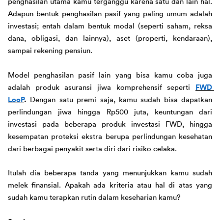
penghasilan utama kamu terganggu karena satu dan lain hal. 
Adapun bentuk penghasilan pasif yang paling umum adalah 
investasi; entah dalam bentuk modal (seperti saham, reksa 
dana, obligasi, dan lainnya), aset (properti, kendaraan), 
sampai rekening pensiun. 
Model penghasilan pasif lain yang bisa kamu coba 
juga 
adalah produk asuransi jiwa komprehensif seperti 
FWD 
LooP
. 
Dengan satu premi saja, kamu sudah bisa dapatkan 
perlindungan jiwa hingga Rp500 juta
, keuntungan dari 
investasi pada beberapa produk investasi FWD, hingga 
kesempatan proteksi ekstra berupa perlindungan kesehatan 
dari berbagai penyakit serta diri dari risiko celaka.
Itulah dia beberapa tanda yang menunjukkan kamu sudah 
melek finansial. Apakah ada kriteria atau hal di atas yang 
sudah kamu terapkan rutin dalam keseharian kamu?