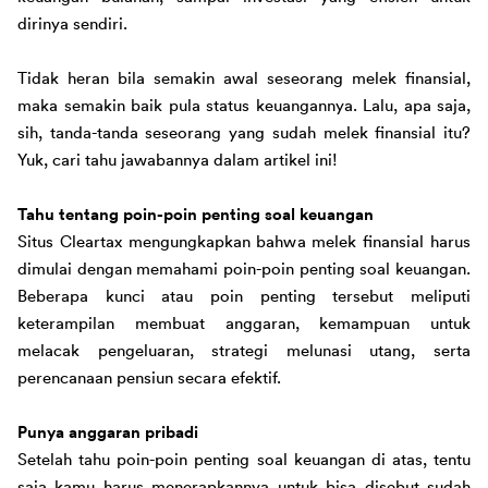
dirinya sendiri
.
Tidak heran bila semakin awal seseorang melek finansial, 
maka semakin baik pula status keuangannya. Lalu, apa saja, 
sih,
 tanda-tanda
 seseorang yang sudah melek finansial itu? 
Yuk, cari tahu jawabannya dalam artikel ini!
Tahu
tentang poin-poin penting soal keuangan
Situs Cleartax mengungkapkan bahwa melek finansial harus 
dimulai dengan memahami poin-poin penting soal keuangan. 
Beberapa kunci atau poin penting tersebut 
meliputi 
keterampilan membuat anggaran, kemampuan untuk 
melacak pengeluaran, strategi melunasi utang, serta 
perencanaan
 pensiun secara efektif.
Punya anggaran pribadi
Setelah tahu poin-poin penting soal keuangan di atas, tentu 
saja kamu harus menerapkannya untuk bisa disebut sudah 