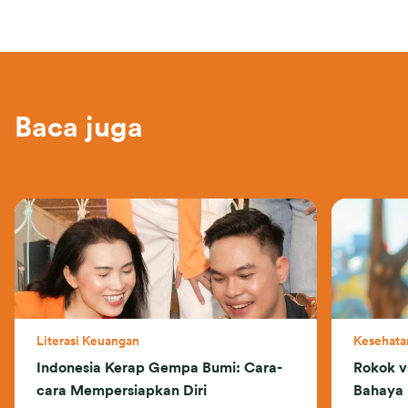
Baca juga
Literasi Keuangan
Kesehata
Indonesia Kerap Gempa Bumi: Cara-
Rokok v
cara Mempersiapkan Diri
Bahaya