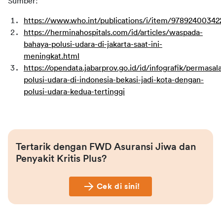
Sumber:
https://www.who.int/publications/i/item/97892400342
https://herminahospitals.com/id/articles/waspada-
bahaya-polusi-udara-di-jakarta-saat-ini-
meningkat.html
https://opendata.jabarprov.go.id/id/infografik/permasal
polusi-udara-di-indonesia-bekasi-jadi-kota-dengan-
polusi-udara-kedua-tertinggi
Tertarik dengan FWD Asuransi Jiwa dan 
Penyakit Kritis Plus?
Cek di sini!