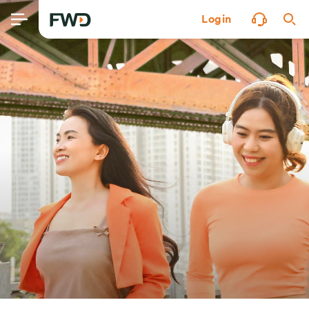
Login