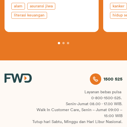
alam
asuransi jiwa
kanker
literasi keuangan
hidup s
1500 525
Layanan bebas pulsa
0-800-1500-525.
Senin-Jumat 08.00 - 17.00 WIB.
Walk In Customer Care, Senin – Jumat 09:00 –
15:00 WIB
Tutup hari Sabtu, Minggu dan Hari Libur Nasional.