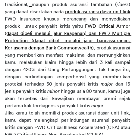
tradisional
, 
maupun produk asuransi tambahan (
riders
) 
yang dapat disertakan pada 
produk asuransi dasar unit link
FWD Insurance khusus merancang dan menyediakan 
produk  untuk penyakit kritis yaitu 
FWD Critical Armor
(dapat dibeli melalui jalur keagenan) dan FWD Multiple 
Protection (dapat dibeli melalui jalur bancassurance, 
Kerjasama dengan Bank Commonwealth)
, produk asuransi 
yang memberikan manfaat maksimal dan memungkinkan 
kamu melakukan klaim hingga lebih dari 3 kali sampai 
dengan 420% dari Uang Pertanggungan. Tak hanya itu, 
dengan perlindungan komperhensif yang memberikan 
proteksi terhadap 50 jenis penyakit kritis 
major 
dan 15 
jenis penyakit kritis 
minor 
hingga usia 80 tahun, kamu juga 
akan terbebas dari kewajiban membayar premi sejak 
pertama kali terdiagnosis penyakit kritis 
major.
Jika kamu telah memiliki produk asuransi dasar unit link, 
kamu dapat melengkapi perlindungan asuransi penyakit 
kritis dengan FWD Critical Illness Accelerated (CI-A) atau 
FWD Critical Illness Non-Accelerated (CI-NA).