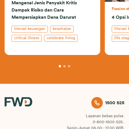
Mengenal Jenis Penyakit Kritis
Passion s
Dampak Risiko dan Cara
Mempersiapkan Dana Darurat
4 Opsi I
literasi keuangan
kesehatan
literasi
critical illness
celebrate living
life sta
asuransi kesehatan
celebrat
asurans
investas
1500 525
Layanan bebas pulsa
0-800-1500-525.
Senin-Jumat 08.00 - 17.00 WIB.