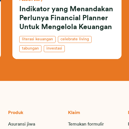
Indikator yang Menandakan
Perlunya Financial Planner
Untuk Mengelola Keuangan
literasi keuangan
celebrate living
tabungan
investasi
perencanaan keuangan
Produk
Klaim
Asuransi jiwa
Temukan formulir