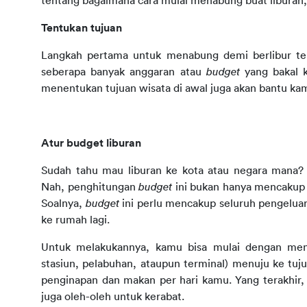
tentang bagaimana cara mulai menabung buat liburan, s
Tentukan tujuan
Langkah pertama untuk menabung demi berlibur ten
seberapa banyak anggaran atau 
budget 
yang bakal 
menentukan tujuan wisata di awal juga akan bantu 
Atur budget liburan
Sudah tahu mau liburan ke kota atau negara mana? 
Nah, penghitungan 
budget 
ini bukan hanya mencakup p
Soalnya, 
budget 
ini perlu mencakup seluruh pengelu
ke rumah lagi.
Untuk melakukannya, kamu bisa mulai dengan meng
stasiun, pelabuhan, ataupun terminal) menuju ke tuju
penginapan dan makan per hari kamu. Yang terakhir,
juga oleh-oleh untuk kerabat.