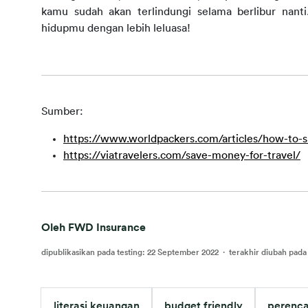
kamu sudah akan terlindungi selama berlibur nanti
hidupmu dengan lebih leluasa!
Sumber:
https://www.worldpackers.com/articles/how-to-s
https://viatravelers.com/save-money-for-travel/
Oleh FWD Insurance
dipublikasikan pada testing
:
22 September 2022
·
terakhir diubah pada 
literasi keuangan
budget friendly
perenc