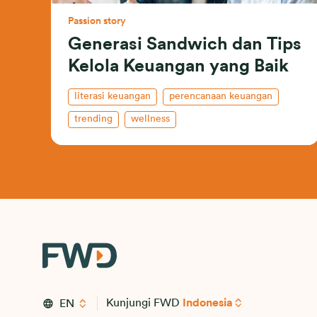
Passion story
Generasi Sandwich dan Tips
Kelola Keuangan yang Baik
literasi keuangan
perencanaan keuangan
trending
wellness
Kunjungi FWD
Indonesia
EN