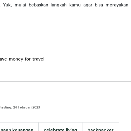
. Yuk, mulai 
b
ebaskan 
l
angkah kamu agar bisa merayakan 
ave-money-for-travel
testing
:
24 Februari 2023
anaan keuangan
celebrate living
backpacker