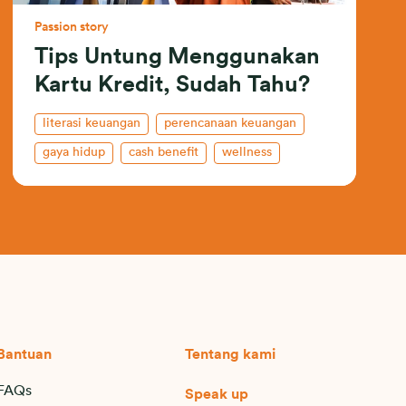
Passion story
Tips Untung Menggunakan
Kartu Kredit, Sudah Tahu?
literasi keuangan
perencanaan keuangan
gaya hidup
cash benefit
wellness
shopping
Bantuan
Tentang kami
FAQs
Speak up