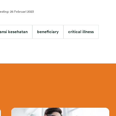
esting
:
26 Februari 2023
ansi kesehatan
beneficiary
critical illness