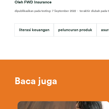
Oleh FWD Insurance
dipublikasikan pada testing
:
7 September 2022
·
terakhir diubah pada t
literasi keuangan
peluncuran produk
asur
Baca juga