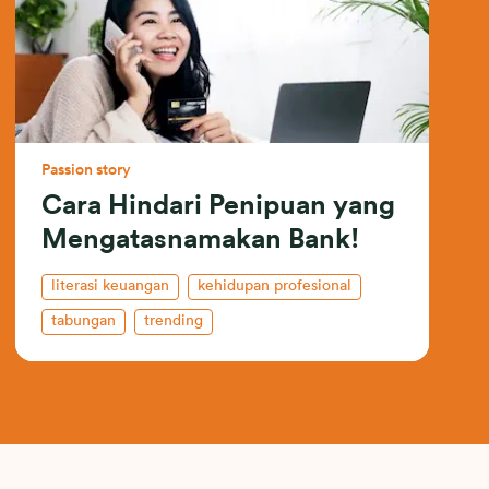
Passion story
Cara Hindari Penipuan yang
Mengatasnamakan Bank!
literasi keuangan
kehidupan profesional
tabungan
trending