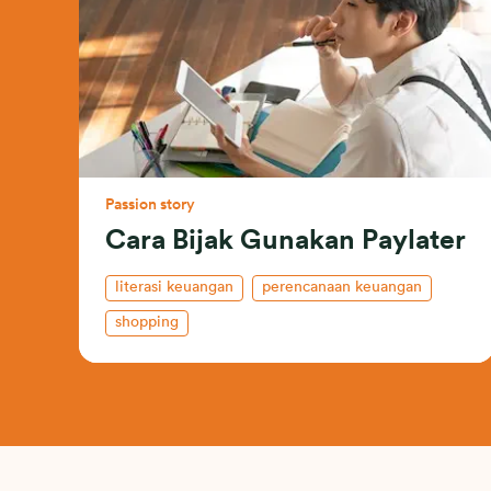
Passion story
Cara Bijak Gunakan Paylater
literasi keuangan
perencanaan keuangan
shopping