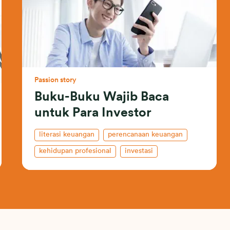
Passion story
Buku-Buku Wajib Baca
untuk Para Investor
literasi keuangan
perencanaan keuangan
kehidupan profesional
investasi