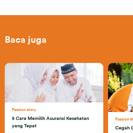
Baca juga
Passion story
5 Cara Memilih Asuransi Kesehatan
Passion s
yang Tepat
Cegah G