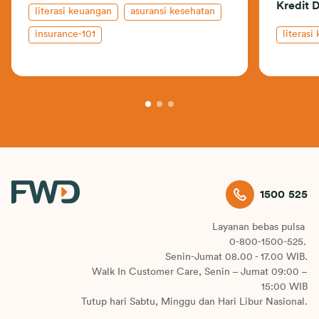
Kredit 
literasi keuangan
asuransi kesehatan
insurance-101
literasi
1500 525
Layanan bebas pulsa
0-800-1500-525.
Senin-Jumat 08.00 - 17.00 WIB.
Walk In Customer Care, Senin – Jumat 09:00 –
15:00 WIB
Tutup hari Sabtu, Minggu dan Hari Libur Nasional.