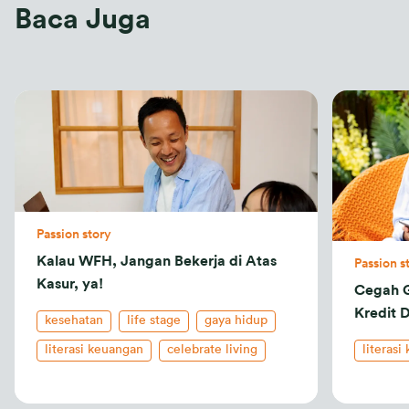
Baca Juga
Passion story
Kalau WFH, Jangan Bekerja di Atas
Passion s
Kasur, ya!
Cegah G
Kredit 
kesehatan
life stage
gaya hidup
literasi keuangan
celebrate living
literasi
keluarga
asuransi kesehatan
insurance-101
indonesia