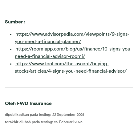
Sumber :
https://www.advisorpedia.com/viewpoints/9-signs-
you-need-a-financial-planner/
https://roomiapp.com/blog/us/finance/10-signs-you-
need-a-financial-advisor-roomi/
https://www.fool.com/the-ascent/buying-
stocks/articles/4-signs-you-need-financial-advisor/
Oleh FWD Insurance
dipublikasikan pada testing
:
22 September 2021
terakhir diubah pada testing
:
25 Februari 2023