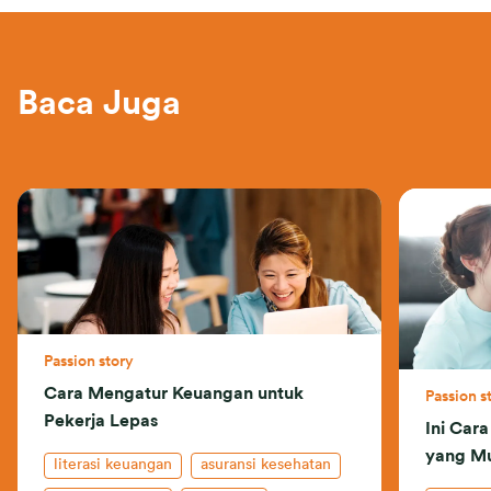
Baca Juga
Passion story
Cara Mengatur Keuangan untuk
Passion s
Pekerja Lepas
Ini Car
yang M
literasi keuangan
asuransi kesehatan