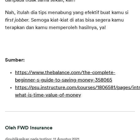
daripada tidak sama sekali, kan?
Nah, itulah dia tips menabung yang efektif buat kamu si 
first jobber. 
Semoga kiat-kiat di atas bisa segera kamu 
terapkan dan kamu memperoleh hasilnya, ya!
Sumber:
https://www.thebalance.com/the-complete-
beginner-s-guide-to-saving-money-358065
https://psu.instructure.com/courses/1806581/pages/int
what-is-time-value-of-money
Oleh FWD Insurance
dipublikasikan pada testing
:
11 Agustus 2021