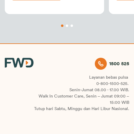
kehidupan profesional
asuransi
investas
1500 525
Layanan bebas pulsa
0-800-1500-525.
Senin-Jumat 08.00 - 17.00 WIB.
Walk In Customer Care, Senin – Jumat 09:00 –
15:00 WIB
Tutup hari Sabtu, Minggu dan Hari Libur Nasional.