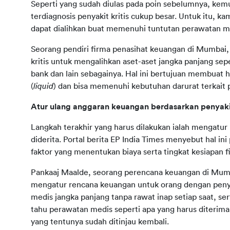
Seperti yang sudah diulas pada poin sebelumnya, kem
terdiagnosis penyakit kritis cukup besar. Untuk itu, k
dapat dialihkan buat memenuhi tuntutan perawatan m
Seorang pendiri firma penasihat keuangan di Mumbai,
kritis untuk mengalihkan aset-aset jangka panjang sep
bank dan lain sebagainya. Hal ini bertujuan membuat har
(
liquid
) dan bisa memenuhi kebutuhan darurat terkait
Atur ulang anggaran keuangan berdasarkan penyakit 
Langkah terakhir yang harus dilakukan ialah mengatur 
diderita. Portal berita EP India Times menyebut hal ini
faktor yang menentukan biaya serta tingkat kesiapan fi
Pankaaj Maalde, seorang perencana keuangan di Mumba
mengatur rencana keuangan untuk orang dengan penyaki
medis jangka panjang tanpa rawat inap setiap saat, ser
tahu perawatan medis seperti apa yang harus diterim
yang tentunya sudah ditinjau kembali.