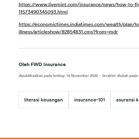
https://www.livemint.com/insurance/news/how-to-fight
11573490345093.html
https://economictimes.indiatimes.com/wealth/plan/how
illness/articleshow/82854831.cms?from=mdr
Oleh FWD Insurance
dipublikasikan pada testing
:
14 November 2022
·
terakhir diubah pada 
literasi keuangan
insurance-101
asuransi 