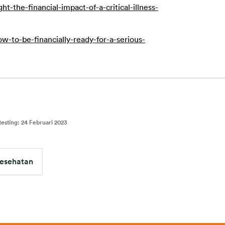
-the-financial-impact-of-a-critical-illness-
-to-be-financially-ready-for-a-serious-
testing
:
24 Februari 2023
kesehatan