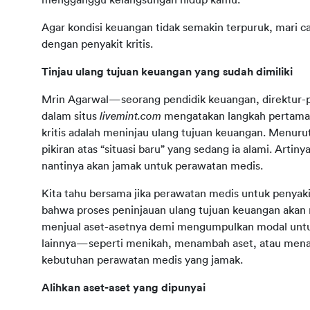
mengganggu kelangsungan hidup kamu.
Agar kondisi keuangan tidak semakin terpuruk, mari c
dengan penyakit kritis.
Tinjau ulang tujuan keuangan yang sudah dimiliki
Mrin Agarwal—seorang pendidik keuangan, direktur-pe
dalam situs 
livemint.com
 mengatakan langkah pertama 
kritis adalah meninjau ulang tujuan keuangan. Menuru
pikiran atas “situasi baru” yang sedang ia alami. Artin
nantinya akan jamak untuk perawatan medis.
Kita tahu bersama jika perawatan medis untuk penyaki
bahwa proses peninjauan ulang tujuan keuangan akan 
menjual aset-asetnya demi mengumpulkan modal untuk p
lainnya—seperti menikah, menambah aset, atau menam
kebutuhan perawatan medis yang jamak.
Alihkan aset-aset yang dipunyai