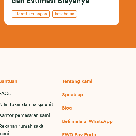
dan Estimasi Biayanya
literasi keuangan
kesehatan
Bantuan
Tentang kami
FAQs
Speak up
Nilai tukar dan harga unit
Blog
Kantor pemasaran kami
Beli melalui WhatsApp
Rekanan rumah sakit
kami
FWD Pay Portal