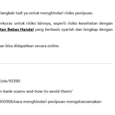
langkah tadi ya untuk menghindari risiko penipuan.
kuras untuk risiko lainnya, seperti risiko kesehatan dengan 
atan Bebas Handal
 yang berbasis syariah dan lengkap dengan 
an bisa didapatkan secara 
online
.
ticle/10390
n-bank-scams-and-how-to-avoid-them/
0000926/cara-menghindari-penipuan-mengatasnamakan-
0000926/cara-menghindari-penipuan-mengatasnamakan-