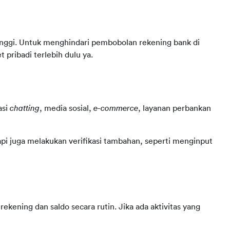
 publik memiliki risiko kebocoran data yang tinggi. Untuk menghindari pembobolan rekening bank di 
 pribadi terlebih dulu ya.
asi 
chatting
, media sosial, 
e-commerce
, layanan perbankan 
api juga melakukan verifikasi tambahan, seperti menginput 
kening dan saldo secara rutin. Jika ada aktivitas yang 