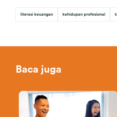
literasi keuangan
kehidupan profesional
t
Baca juga