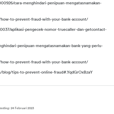
how-to-prevent-fraud-with-your-bank-account/
0037/aplikasi-pengecek-nomor-truecaller-dan-getcontact-
nghindari-penipuan-mengatasnamakan-bank-yang-perlu-
how-to-prevent-fraud-with-your-bank-account/
s/blog/tips-to-prevent-online-fraud#.YqdGrOxBzaY
testing
:
24 Februari 2023