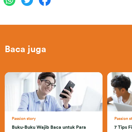
Baca juga
Passion story
Passion s
Buku-Buku Wajib Baca untuk Para
7 Tips F