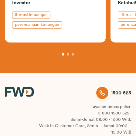
Investor
Ketahui
literasi keuangan
literasi
perencanaan keuangan
perenc
kehidupan profesional
investasi
1500 525
Layanan bebas pulsa
0-800-1500-525.
Senin-Jumat 08.00 - 17.00 WIB.
Walk In Customer Care, Senin – Jumat 09:00 –
15:00 WIB