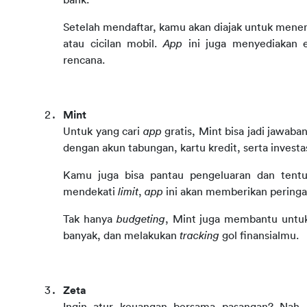
Setelah mendaftar, kamu akan diajak untuk menen
atau cicilan mobil. 
App 
ini juga menyediakan e
rencana.
Mint
Untuk yang cari 
app 
gratis, Mint bisa jadi jawaba
dengan akun tabungan, kartu kredit, serta investa
Kamu juga bisa pantau pengeluaran dan tentuk
mendekati 
limit
, 
app 
ini akan memberikan peringa
Tak hanya 
budgeting
, Mint juga membantu untu
banyak, dan melakukan 
tracking 
gol finansialmu.
Zeta
Ingin atur keuangan bersama pasangan? Nah,