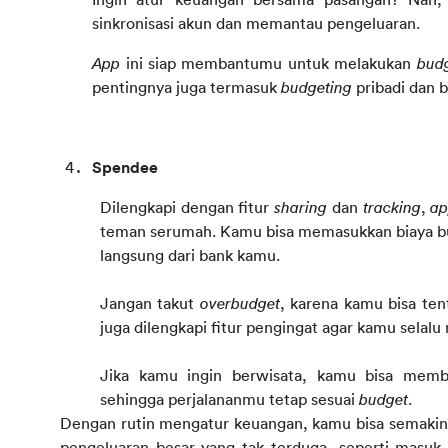
sinkronisasi akun dan memantau pengeluaran.
App 
ini siap membantumu untuk melakukan 
bud
pentingnya juga termasuk 
budgeting 
pribadi dan 
Spendee
Dilengkapi dengan fitur 
sharing 
dan 
tracking
, 
ap
teman serumah. Kamu bisa memasukkan biaya bu
langsung dari bank kamu.
Jangan takut 
overbudget
, karena kamu bisa ten
juga dilengkapi fitur pengingat agar kamu selal
Jika kamu ingin berwisata, kamu bisa membu
sehingga perjalananmu tetap sesuai 
budget
.
Dengan rutin mengatur keuangan, kamu bisa semakin de
pengeluaran besar yang tak terduga, seperti masuk r