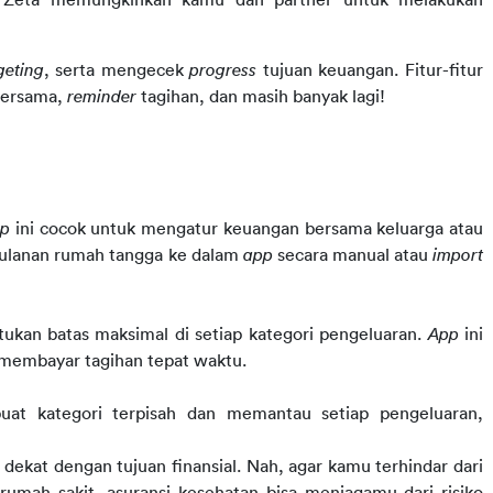
geting
, serta mengecek 
progress 
tujuan keuangan. Fitur-fitur 
bersama, 
reminder 
tagihan, dan masih banyak lagi!
p 
ini cocok untuk mengatur keuangan bersama keluarga atau 
lanan rumah tangga ke dalam 
app 
secara manual atau 
import 
tukan batas maksimal di setiap kategori pengeluaran. 
App 
ini 
u membayar tagihan tepat waktu.
at kategori terpisah dan memantau setiap pengeluaran, 
kat dengan tujuan finansial. Nah, agar kamu terhindar dari 
umah sakit, asuransi kesehatan bisa menjagamu dari risiko 