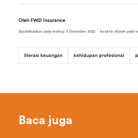
Oleh FWD Insurance
dipublikasikan pada testing
:
3 Desember 2022
·
terakhir diubah pada t
literasi keuangan
kehidupan profesional
p
Baca juga