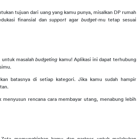
tukan tujuan dari uang yang kamu punya, misalkan DP rumah 
dukasi finansial dan 
support 
agar 
budget
-mu tetap sesuai 
n untuk masalah 
budgeting 
kamu! Aplikasi ini dapat terhubung 
simu.
an batasnya di setiap kategori. Jika kamu sudah hampir 
tan.
k menyusun rencana cara membayar utang, menabung lebih 
 Zeta memungkinkan kamu dan partner untuk melakukan 