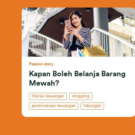
Passion story
Kapan Boleh Belanja Barang
Mewah?
literasi keuangan
shopping
perencanaan keuangan
tabungan