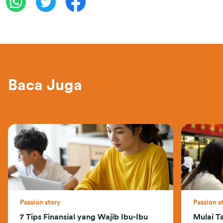
Baca Juga
Passion story
Passion s
7 Tips Finansial yang Wajib Ibu-Ibu
Mulai T