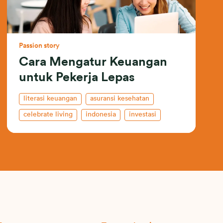
Passion story
Cara Mengatur Keuangan
untuk Pekerja Lepas
literasi keuangan
asuransi kesehatan
celebrate living
indonesia
investasi
insurance-101
kehidupan profesional
tabungan