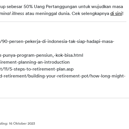
dup sebesar 50% Uang Pertanggungan untuk wujudkan masa 
minal illness
 atau meninggal dunia. Cek selengkapnya 
di sini
!
3/90-persen-pekerja-di-indonesia-tak-siap-hadapi-masa-
ak-punya-program-pensiun,-kok-bisa.html
tirement-planning-an-introduction
t/11/5-steps-to-retirement-plan.asp
d-retirement/building-your-retirement-pot/how-long-might-
sting
:
16 Oktober 2023