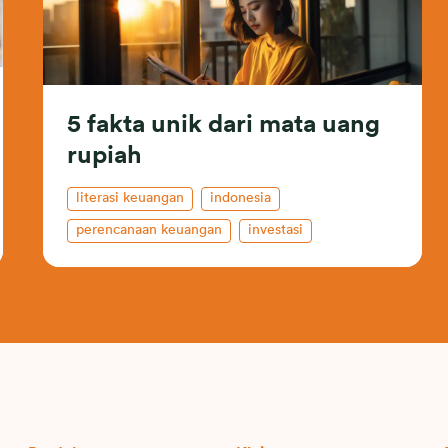
5 fakta unik dari mata uang
rupiah
literasi keuangan
indonesia
perencanaan keuangan
investasi