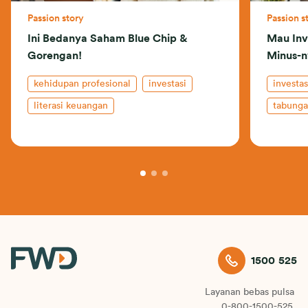
Passion story
Passion s
Ini Bedanya Saham Blue Chip &
Mau Inv
Gorengan!
Minus-n
kehidupan profesional
investasi
investas
literasi keuangan
tabung
1500 525
Layanan bebas pulsa
0-800-1500-525.