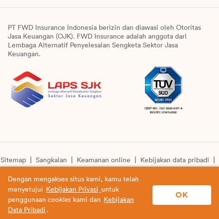
PT FWD Insurance Indonesia berizin dan diawasi oleh Otoritas
Jasa Keuangan (OJK). FWD Insurance adalah anggota dari
Lembaga Alternatif Penyelesaian Sengketa Sektor Jasa
Keuangan.
Sitemap
Sangkalan
Keamanan online
Kebijakan data pribadi
Pengumuman unit syariah
Informasi pengkinian layanan
Dengan mengakses situs kami, kamu telah
menyetujui
Kebijakan Privasi
untuk
© Copyright 2026 PT FWD Insurance Indonesia. All rights
OK
penggunaan
cookies
kami dan
Kebijakan
reserved.
Data Pribadi
.