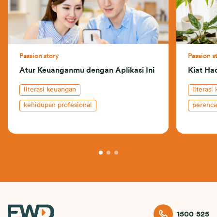
Passion story
Passion s
Atur Keuanganmu dengan Aplikasi Ini
Kiat Ha
literasi keuangan
literasi
kehidupan profesional
perenc
perencanaan keuangan
1500 525