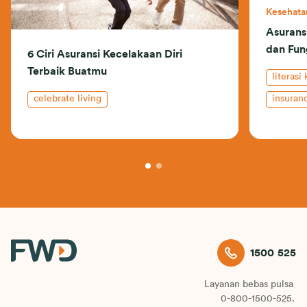
Kesehata
Asuransi
dan Fun
6 Ciri Asuransi Kecelakaan Diri
Terbaik Buatmu
literasi
celebrate living
insuran
1500 525
Layanan bebas pulsa
0-800-1500-525.