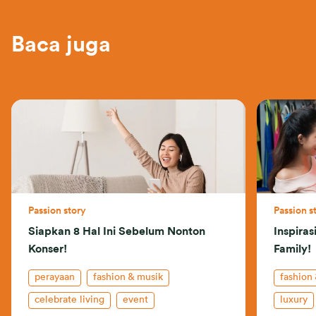
Baca juga
Passion story
Passion s
Siapkan 8 Hal Ini Sebelum Nonton
Inspira
Konser!
Family!
perayaan
fashion & musik
fashion
celebrate living
event
luxury