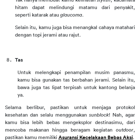
Tak hanya membuat kamu kelihatan 
stylish
, kacamata 
hitam dapat melindungi matamu dari penyakit, 
seperti katarak atau 
glaucoma
.
Selain itu, kamu juga bisa menangkal cahaya matahari 
dengan topi jerami atau rajut.
Tas
Untuk melengkapi penampilan musim panasmu, 
kamu bisa gunakan tas berbahan jerami. Selain itu, 
bawa juga tas lipat terpisah untuk kantong belanja 
ya.
Selama berlibur, pastikan untuk menjaga protokol 
kesehatan dan selalu menggunakan 
sunblock
! Nah, agar 
kamu bisa lebih bebas mengeksplor destinasimu, dari 
mencoba makanan hingga beragam kegiatan 
outdoor
, 
pastikan kamu memiliki 
Asuransi Kecelakaan Bebas Aksi
.