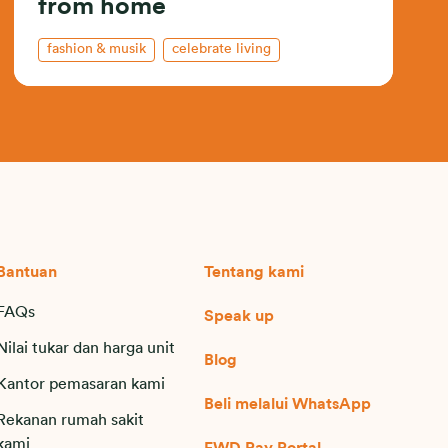
from home
fashion & musik
celebrate living
Bantuan
Tentang kami
FAQs
Speak up
Nilai tukar dan harga unit
Blog
Kantor pemasaran kami
Beli melalui WhatsApp
Rekanan rumah sakit
kami
FWD Pay Portal