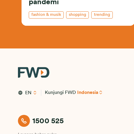
pandemi
fashion & musik
shopping
trending
Kunjungi FWD
Indonesia
EN
1500 525