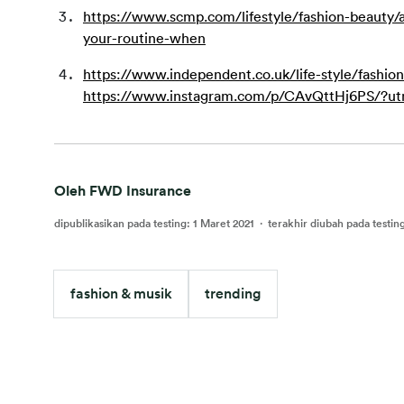
https://www.scmp.com/lifestyle/fashion-beauty/a
your-routine-when
https://www.independent.co.uk/life-style/fashio
https://www.instagram.com/p/CAvQttHj6PS/?u
Oleh FWD Insurance
dipublikasikan pada testing
:
1 Maret 2021
·
terakhir diubah pada testin
fashion & musik
trending