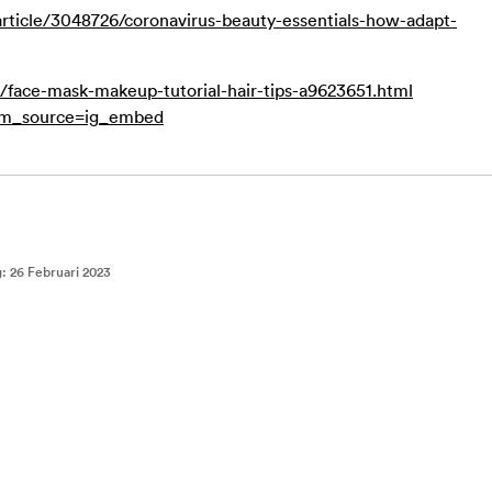
rticle/3048726/coronavirus-beauty-essentials-how-adapt-
n/face-mask-makeup-tutorial-hair-tips-a9623651.html
tm_source=ig_embed
g
:
26 Februari 2023