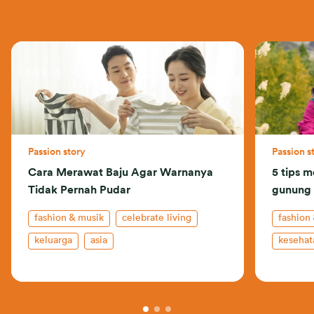
Passion story
Passion s
Cara Merawat Baju Agar Warnanya
5 tips m
Tidak Pernah Pudar
gunung 
fashion & musik
celebrate living
fashion
keluarga
asia
kesehat