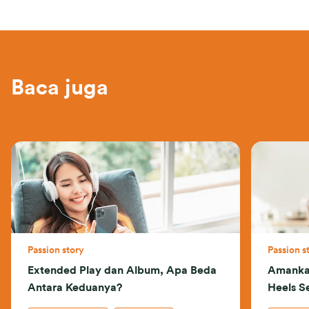
Baca juga
Passion story
Passion s
Extended Play dan Album, Apa Beda
Amanka
Antara Keduanya?
Heels S