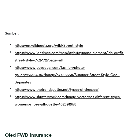
Sumber:
https://en.wikipedia.org/wiki/Street_style
https://www.idntimes.com/men/style/raymond-clement/ide-outfit-
street-style-c1c2-1/2?page=all
https://www.popsugar.com/fashion/photo-
gallery/23354047/image/37756658/Summer-Street-Style-Cool-
Separates
https://www.thetrendspotter.net/types-of-dresses/
https://www.shutterstock.com/image-vector/set-different-types-
womens-shoes-silhouette-432591958
Oled FWD Insurance