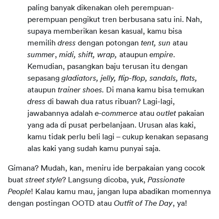
paling banyak dikenakan oleh perempuan-
perempuan pengikut tren berbusana satu ini. Nah, 
supaya memberikan kesan kasual, kamu bisa 
memilih 
dress 
dengan potongan 
tent, sun 
atau 
summer
, 
midi, shift, wrap, 
ataupun 
empire
. 
Kemudian, pasangkan baju terusan itu dengan 
sepasang 
gladiators, jelly, flip-flop, sandals, flats, 
ataupun 
trainer shoes. 
Di mana kamu bisa temukan 
dress 
di bawah dua ratus ribuan? Lagi-lagi, 
jawabannya adalah 
e-commerce 
atau 
outlet 
pakaian 
yang ada di pusat perbelanjaan. Urusan alas kaki, 
kamu tidak perlu beli lagi – cukup kenakan sepasang 
alas kaki yang sudah kamu punyai saja.
Gimana? Mudah, kan, meniru ide berpakaian yang cocok 
buat 
street style
? Langsung dicoba, yuk, 
Passionate 
People
! Kalau kamu mau, jangan lupa abadikan momennya 
dengan postingan OOTD atau 
Outfit of The Day
, ya!