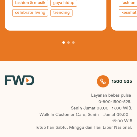
fashion & musik
gaya hidup
fashion
celebrate living
trending
kesehat
wellness
1500 525
Layanan bebas pulsa
0-800-1500-525.
Senin-Jumat 08.00 - 17.00 WIB.
Walk In Customer Care, Senin – Jumat 09:00 –
15:00 WIB
Tutup hari Sabtu, Minggu dan Hari Libur Nasional.