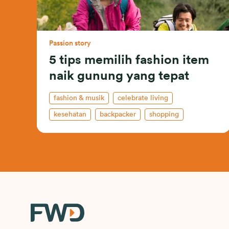
Passion story
5 tips memilih fashion item
naik gunung yang tepat
fashion & musik
celebrate living
kesehatan
backpacker
shopping