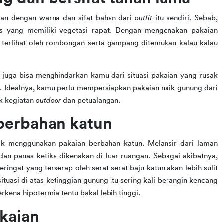
tan dengan warna dan sifat bahan dari 
outfit 
itu sendiri. Sebab, 
is yang memiliki vegetasi rapat. Dengan mengenakan pakaian 
erlihat oleh rombongan serta gampang ditemukan kalau-kalau 
 juga bisa menghindarkan kamu dari situasi pakaian yang rusak 
. Idealnya, kamu perlu mempersiapkan pakaian naik gunung dari 
 kegiatan 
outdoor 
dan petualangan. 
berbahan katun
naik gunung adalah tidak menggunakan pakaian berbahan katun. Melansir dari laman 
an panas ketika dikenakan di luar ruangan. Sebagai akibatnya, 
ngat yang terserap oleh serat-serat baju katun akan lebih sulit 
uasi di atas ketinggian gunung itu sering kali berangin kencang 
rkena hipotermia tentu bakal lebih tinggi.
akaian