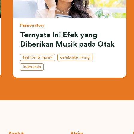
Passion story
Ternyata Ini Efek yang
Diberikan Musik pada Otak
fashion & musik
celebrate living
indonesia
Produk
Klaim