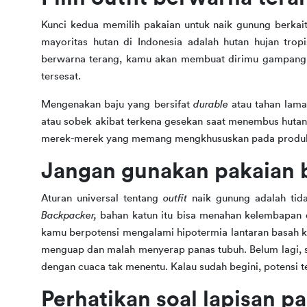
Kunci kedua memilih pakaian untuk naik gunung berkai
mayoritas hutan di Indonesia adalah hutan hujan trop
berwarna terang, kamu akan membuat dirimu gampang t
tersesat.
Mengenakan baju yang bersifat 
durable 
atau tahan lama
atau sobek akibat terkena gesekan saat menembus hutan
merek-merek yang memang mengkhususkan pada produk
Jangan gunakan pakaian 
Aturan universal tentang 
outfit 
Backpacker, 
bahan katun itu bisa menahan kelembapan d
kamu berpotensi mengalami hipotermia lantaran basah keri
menguap dan malah menyerap panas tubuh. Belum lagi, sit
dengan cuaca tak menentu. Kalau sudah begini, potensi te
Perhatikan soal lapisan p