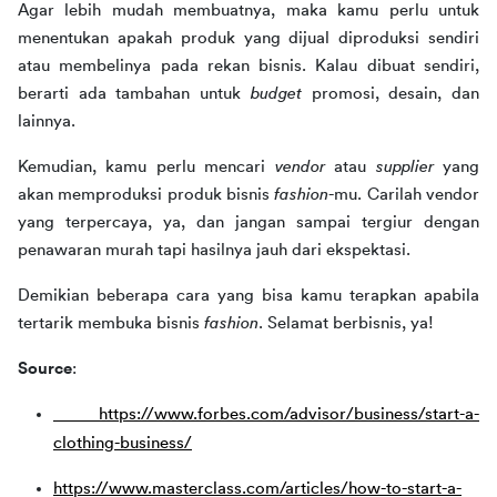
Agar lebih mudah membuatnya, maka kamu perlu untuk 
menentukan apakah produk yang dijual diproduksi sendiri 
atau membelinya pada rekan bisnis. Kalau dibuat sendiri, 
berarti ada tambahan untuk 
budget
 promosi, desain, dan 
lainnya.
Kemudian, kamu perlu mencari 
vendor
 atau 
supplier
 yang 
akan memproduksi produk bisnis 
fashion
-mu. Carilah vendor 
yang terpercaya, ya, dan jangan sampai tergiur dengan 
penawaran murah tapi hasilnya jauh dari ekspektasi.
Demikian beberapa cara yang bisa kamu terapkan apabila 
tertarik membuka bisnis 
fashion
. Selamat berbisnis, ya!
Source
:
https://www.forbes.com/advisor/business/start-a-
clothing-business/
https://www.masterclass.com/articles/how-to-start-a-