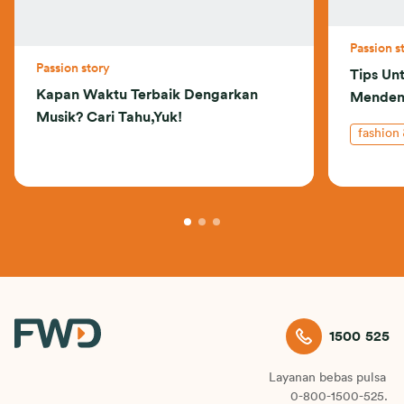
Passion s
Passion story
Tips Un
Kapan Waktu Terbaik Dengarkan
Menden
Musik? Cari Tahu,Yuk!
fashion
1500 525
Layanan bebas pulsa
0-800-1500-525.