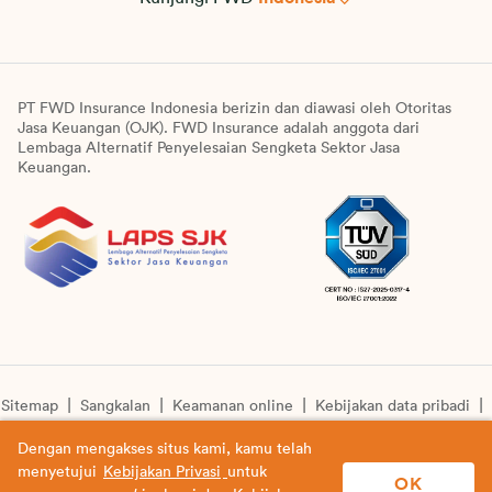
PT FWD Insurance Indonesia berizin dan diawasi oleh Otoritas
Jasa Keuangan (OJK). FWD Insurance adalah anggota dari
Lembaga Alternatif Penyelesaian Sengketa Sektor Jasa
Keuangan.
Sitemap
Sangkalan
Keamanan online
Kebijakan data pribadi
Pengumuman unit syariah
Informasi pengkinian layanan
Dengan mengakses situs kami, kamu telah
menyetujui
Kebijakan Privasi
untuk
© Copyright 2026 PT FWD Insurance Indonesia. All rights
OK