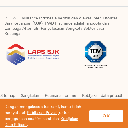
PT FWD Insurance Indonesia berizin dan diawasi oleh Otoritas
Jasa Keuangan (OJK). FWD Insurance adalah anggota dari
Lembaga Alternatif Penyelesaian Sengketa Sektor Jasa
Keuangan.
Sitemap
Sangkalan
Keamanan online
Kebijakan data pribadi
Pengumuman unit syariah
Informasi pengkinian layanan
Dengan mengakses situs kami, kamu telah
menyetujui
Kebijakan Privasi
untuk
© Copyright 2026 PT FWD Insurance Indonesia. All rights
OK
penggunaan
cookies
kami dan
Kebijakan
reserved.
Data Pribadi
.