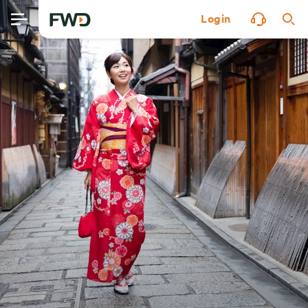
Login