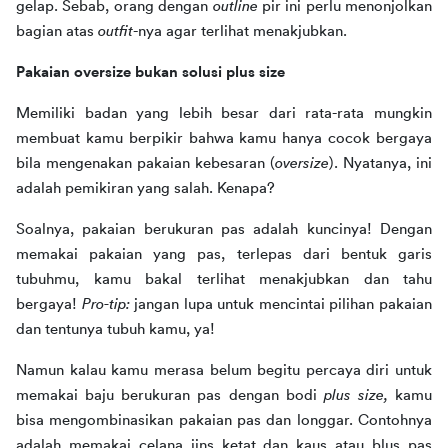
gelap. Sebab, orang dengan 
outline 
pir ini perlu menonjolkan 
bagian atas 
outfit
-nya agar terlihat menakjubkan.
Pakaian oversize bukan solusi plus size
Memiliki badan yang lebih besar dari rata-rata mungkin 
membuat kamu berpikir bahwa kamu hanya cocok bergaya 
bila mengenakan pakaian kebesaran (
oversize
). Nyatanya, ini 
adalah pemikiran yang salah. Kenapa?
Soalnya, pakaian berukuran pas adalah kuncinya! Dengan 
memakai pakaian yang pas, terlepas dari bentuk garis 
tubuhmu, kamu bakal terlihat menakjubkan dan tahu 
bergaya! 
Pro-tip: 
jangan lupa untuk mencintai pilihan pakaian 
dan tentunya tubuh kamu, ya!
Namun kalau kamu merasa belum begitu percaya diri untuk 
memakai baju berukuran pas dengan bodi 
plus size, 
kamu 
bisa mengombinasikan pakaian pas dan longgar. Contohnya 
adalah memakai celana jins ketat dan kaus atau blus pas 