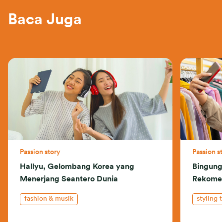
Baca Juga
Passion story
Passion s
Hallyu, Gelombang Korea yang
Bingung 
Menerjang Seantero Dunia
Rekome
fashion & musik
styling 