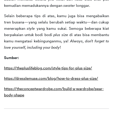
kemudian memadukannya dengan 
swater 
longgar.
Selain beberapa tips di atas, kamu juga bisa mengabaikan 
tren busana—yang selalu berubah setiap waktu—dan cukup 
menerapkan 
style 
yang kamu sukai. Semoga beberapa kiat 
berpakaian untuk bodi bodi 
plus size 
di atas bisa membantu 
kamu mengatasi kebingunganmu, ya! 
Always, don’t forget to 
love yourself, including your body
!
Sumber:
https://thepluslifeblog.com/style-tips-for-plus-size/
https://dresslemuse.com/blog/how-to-dress-plus-size/
https://theconceptwardrobe.com/build-a-wardrobe/pear-
body-shape