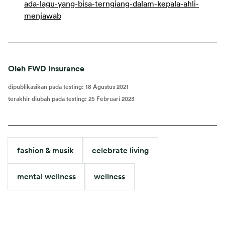
ada-lagu-yang-bisa-terngiang-dalam-kepala-ahli-
menjawab
Oleh FWD Insurance
dipublikasikan pada testing
:
18 Agustus 2021
terakhir diubah pada testing
:
25 Februari 2023
fashion & musik
celebrate living
mental wellness
wellness