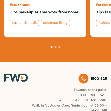
Passion story
Passion s
Tips makeup selama work from home
Tips fas
fashion & musik
celebrate living
fashion
1500 525
Layanan bebas pulsa
0-800-1500-525.
Senin-Jumat 08.00 - 17.00 WIB.
Walk In Customer Care, Senin – Jumat 09:00 –
15:00 WIB