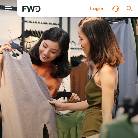
Login