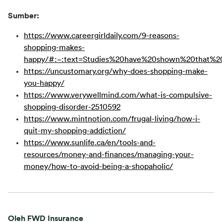
Sumber:
https://www.careergirldaily.com/9-reasons-
shopping-makes-
happy/#:~:text=Studies%20have%20shown%20that%2
https://uncustomary.org/why-does-shopping-make-
you-happy/
https://www.verywellmind.com/what-is-compulsive-
shopping-disorder-2510592
https://www.mintnotion.com/frugal-living/how-i-
quit-my-shopping-addiction/
https://www.sunlife.ca/en/tools-and-
resources/money-and-finances/managing-your-
money/how-to-avoid-being-a-shopaholic/
Oleh FWD Insurance