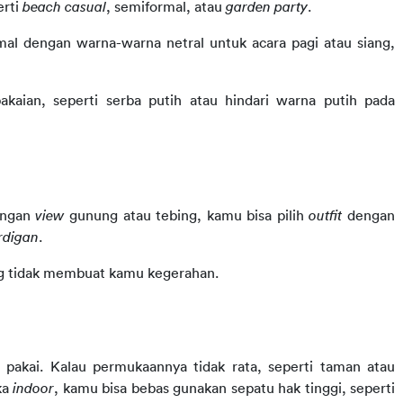
rti 
beach casual
, semiformal, atau 
garden party
.
mal dengan warna-warna netral untuk acara pagi atau siang, 
kaian, seperti serba putih atau hindari warna putih pada 
engan 
view 
gunung atau tebing, kamu bisa pilih 
outfit 
dengan 
rdigan
.
ang tidak membuat kamu kegerahan.
pakai. Kalau permukaannya tidak rata, seperti taman atau 
ka 
indoor
, kamu bisa bebas gunakan sepatu hak tinggi, seperti 