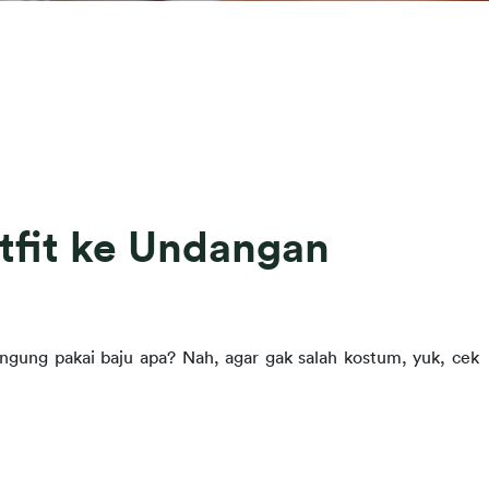
utfit ke Undangan
Akhir tahun dikenal sebagai musimnya pernikahan. Bingung pakai baju apa? Nah, agar gak salah kostum, yuk, cek 