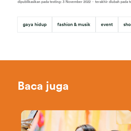
dipublikasikan pada testing
:
3 November 2022
·
terakhir diubah pada t
gaya hidup
fashion & musik
event
sho
Baca juga