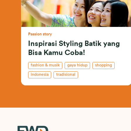
Passion story
Inspirasi Styling Batik yang
Bisa Kamu Coba!
fashion & musik
gaya hidup
shopping
indonesia
tradisional