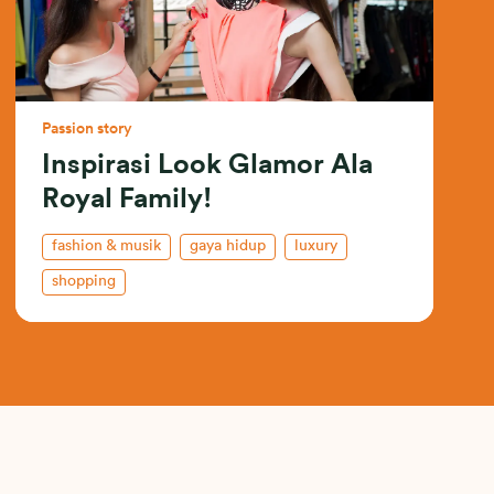
Passion story
Inspirasi Look Glamor Ala
Royal Family!
fashion & musik
gaya hidup
luxury
shopping