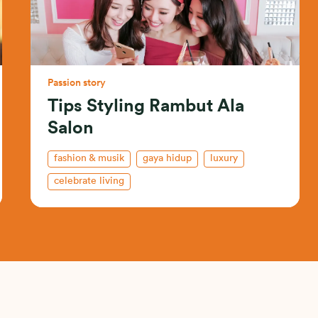
Passion story
Tips Styling Rambut Ala
Salon
fashion & musik
gaya hidup
luxury
celebrate living