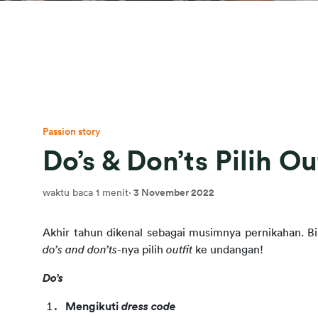
Passion story
Do’s & Don’ts Pilih O
waktu baca 1 menit
·
3 November 2022
do’s and don’ts
-nya pilih 
outfit 
ke undangan!
Do’s
Mengikuti 
dress code